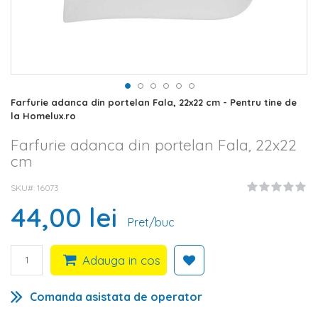
Skip
Farfurie adanca din portelan Fala, 22x22 cm - Pentru tine de
to
la Homelux.ro
the
beginning
Farfurie adanca din portelan Fala, 22x22
of
cm
the
images
SKU#
16073
gallery
44,00 lei
Pret/buc
Adauga in cos
Comanda asistata de operator