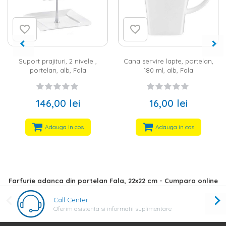
t prajituri, 2 nivele ,
Cana servire lapte, portelan,
Cana servi
ortelan, alb, Fala
180 ml, alb, Fala
146,00 lei
16,00 lei
Adauga in cos
Adauga in cos
Farfurie adanca din portelan Fala, 22x22 cm - Cumpara online
Call Center
Oferim asistenta si informatii suplimentare