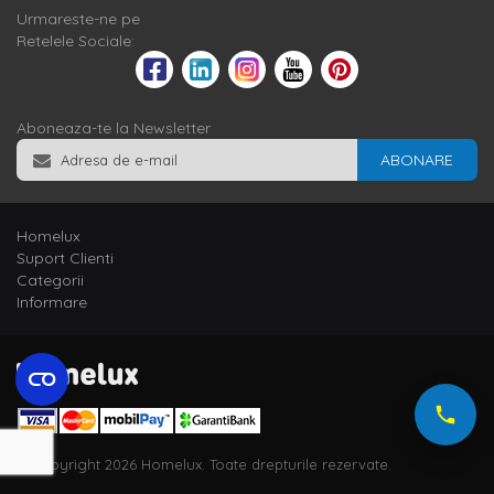
Urmareste-ne pe
Retelele Sociale:
Aboneaza-te la Newsletter
ABONARE
Homelux
Suport Clienti
Categorii
Informare
© Copyright 2026 Homelux. Toate drepturile rezervate.