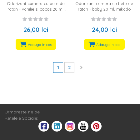
Odorizant camera cu bete de
Odorizant camera cu bete de
ratan - vanilie si cocos 20 ml,
ratan - baby 20 ml, mikado
mikado
26,00 lei
24,00 lei
Adauga in cos
Adauga in cos
1
2
Urmareste-ne pe
Retelele Sociale: