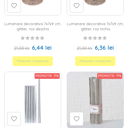
preferate. Descopera-le pe toate!
Lumanare decorativa 7x7x9 cm,
Lumanare decorativa 7x7x9 cm,
glitter, roz deschis
glitter, roz inchis
6,44 lei
6,36 lei
21,00 lei
21,00 lei
Momentan indisponibil
Momentan indisponibil
PROMOTIE -71%
PROMOTIE -71%