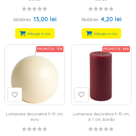
13,00 lei
4,20 lei
20,00 lei
18,00 lei
Adauga in cos
Adauga in cos
PROMOTIE -73%
PROMOTIE -64%
Lumanare decorativa h 10 cm,
Lumanare decorativa h 15 cm,
ecru
d 7 cm, bordo