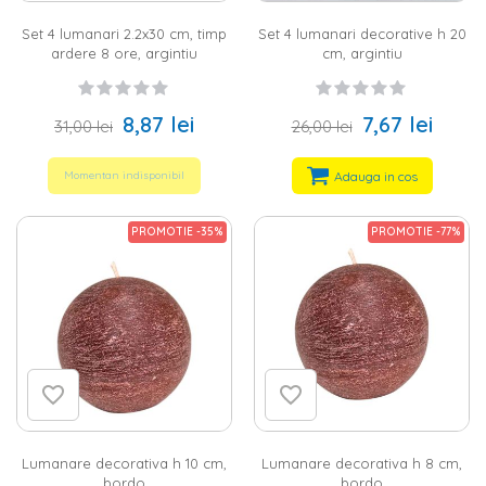
Set 4 lumanari 2.2x30 cm, timp
Set 4 lumanari decorative h 20
ardere 8 ore, argintiu
cm, argintiu
8,87 lei
7,67 lei
31,00 lei
26,00 lei
Adauga in cos
Momentan indisponibil
PROMOTIE -35%
PROMOTIE -77%
Lumanare decorativa h 10 cm,
Lumanare decorativa h 8 cm,
bordo
bordo