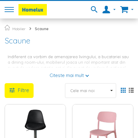
Mobilier
Scaune
Scaune
Indiferent ca vorbim de amenajarea livingului, a bucatariei sau
a dining room-ului, mobilierul joaca un rol important atat din
punct de vedere estetic, cat si din punct de vedere functional.
Practic, mobilierul este principalul element ce poate dicta felul
Citeste mai mult
in care o amenajare interioara se contureaza si modul in care
fiecare metru patrat de spatiu este fructificat. La Homelux
Filtre
gasesti atat seturi de
mobilier
cu
mese
si scaune, cat si o gama
variata de scaune, perfecte pentru orice incapere din casa ta.
Cauti scaun pliabil, rotativ sau fix?
Afla cum sa integrezi orice model
in amenajarea casei tale