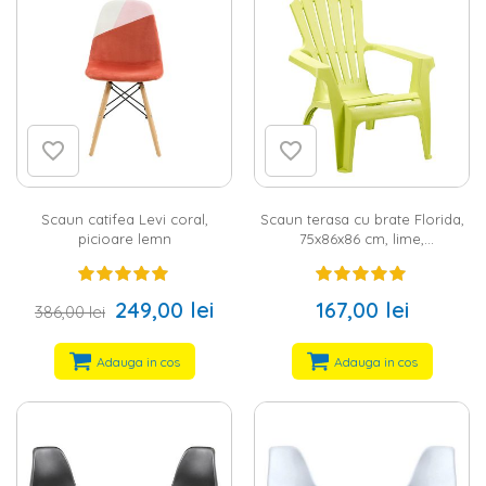
Scaun catifea Levi coral,
Scaun terasa cu brate Florida,
picioare lemn
75x86x86 cm, lime,
polipropilena
249,00 lei
167,00 lei
386,00 lei
Adauga in cos
Adauga in cos