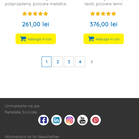
polipropilena, picioare metalIce
textil, picioare lemn
261,00 lei
376,00 lei
Adauga in cos
Adauga in cos
1
2
3
4
Urmareste-ne pe
Retelele Sociale:
Aboneaza-te la Newsletter