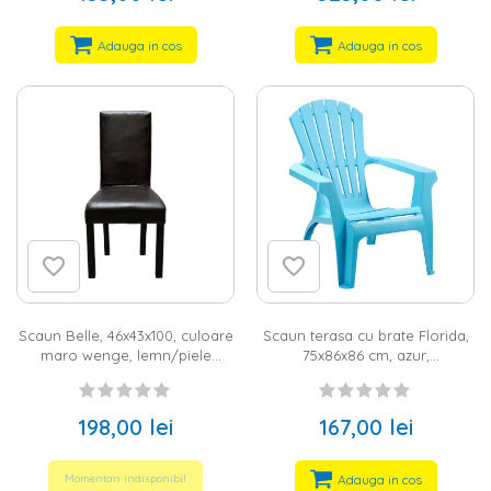
Adauga in cos
Adauga in cos
Scaun Belle, 46x43x100, culoare
Scaun terasa cu brate Florida,
maro wenge, lemn/piele
75x86x86 cm, azur,
ecologica
polipropilena
198,00 lei
167,00 lei
Adauga in cos
Momentan indisponibil