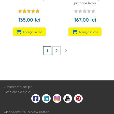
picioare lemn
135,00 lei
167,00 lei
Adauga in cos
Adauga in cos
1
2
Urmareste-ne pe
Retelele Sociale:
Aboneaza-te la Newsletter