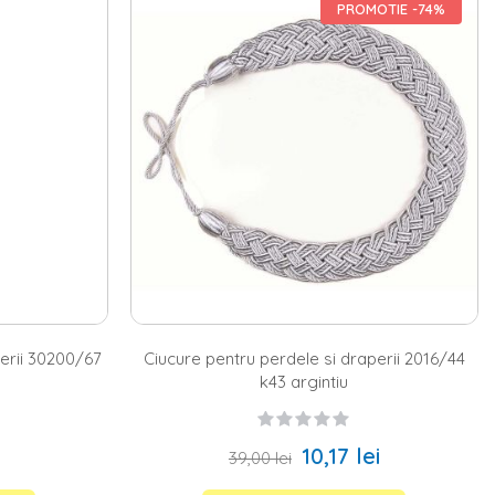
verde, roz sau bordo. Fie ca esti o persoana romantica, fie una care
PROMOTIE -74%
trivit pentru tine. Pe langa accesorii de prindere, Homelux.ro te
ar si o varietate de modele de
galerii perdea
.
decoratiuni
de efect. Sigur, iubitorii de frumos, aleg intotdeauna sa
elux.ro gasesti inspiratie pentru toate planurile tale - de la galerii
etalii de efect pentru a-ti transforma casa in propriul sanctuar de
perii 30200/67
Ciucure pentru perdele si draperii 2016/44
k43 argintiu
10,17 lei
39,00 lei