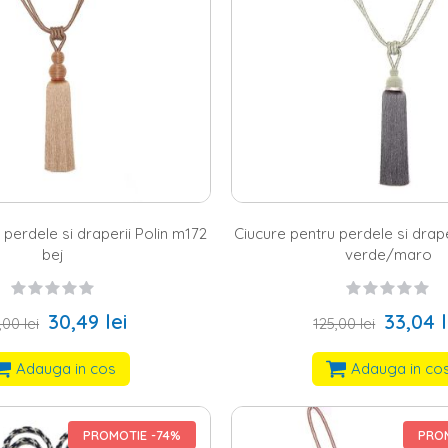
 perdele si draperii Polin m172
Ciucure pentru perdele si drap
bej
verde/maro
30,49 lei
33,04 l
,00 lei
125,00 lei
Adauga in cos
Adauga in co
PROMOTIE -74%
PROM