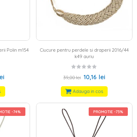
rii Polin m154
Ciucure pentru perdele si draperii 2016/44
k49 auriu
ei
10,16 lei
39,00 lei
s
Adauga in cos
OTIE -74%
PROMOTIE -73%