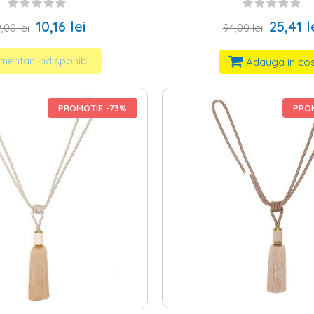
10,16 lei
25,41 l
,00 lei
94,00 lei
entan indisponibil
Adauga in co
PROMOTIE -73%
PROM