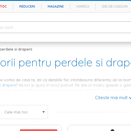
STOC
REDUCERI
MAGAZINE
HORECA
IDEI DE CADOURI
perdele si draperii
rii pentru perdele si drape
e vorba de casa ta, stii ca detaliile fac intotdeauna diferenta, iar la Ho
i
draperii
? Atunci ai ajuns in locul potrivit. Pe site-ul nostru gasesti o 
 plus, ti-am pregatit numeroase accesorii pentru perdele si draperii. Stim 
ca oferta noastra se potriveste cu orice stil de amenajare si iti pune l
Citeste mai mult
i pentru draperii si perdele - varietate 
referintele tale, dar si de paleta cromatica abordata in fiecare incapere, 
si draperii potrivite pentru fiecare stil de amenajare. In plus, oferta n