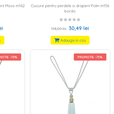
erii Moss m162
Ciucure pentru perdele si draperii Polin m156
bordo
ei
30,49 lei
114,00 lei
s
Adauga in cos
OTIE -73%
PROMOTIE -73%