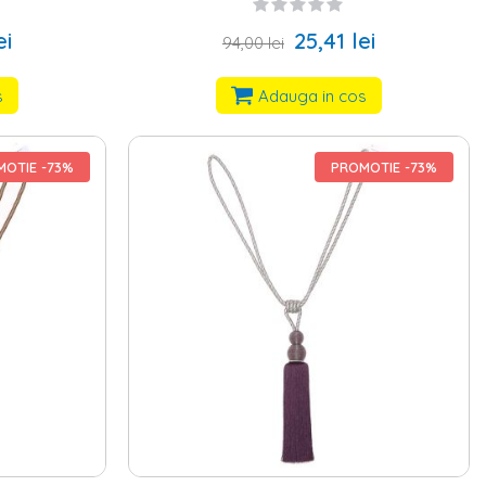
ei
25,41 lei
94,00 lei
s
Adauga in cos
OTIE -73%
PROMOTIE -73%