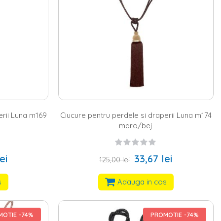
erii Luna m169
Ciucure pentru perdele si draperii Luna m174
maro/bej
ei
33,67 lei
125,00 lei
s
Adauga in cos
OTIE -74%
PROMOTIE -74%