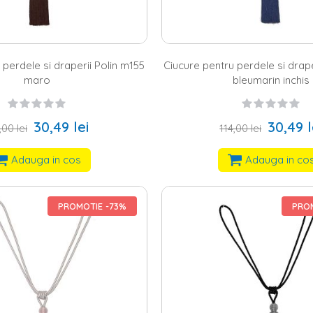
 perdele si draperii Polin m155
Ciucure pentru perdele si drape
maro
bleumarin inchis
30,49 lei
30,49 l
,00 lei
114,00 lei
Adauga in cos
Adauga in co
PROMOTIE -73%
PROM