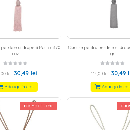
 perdele si draperii Polin m170
Ciucure pentru perdele si drape
roz
gri
30,49 lei
30,49 l
,00 lei
114,00 lei
Adauga in cos
Adauga in co
PROMOTIE -73%
PROM