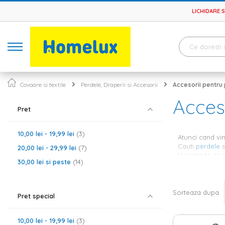
LICHIDARE 
Covoare si textile
Perdele, Draperii si Accesorii
Accesorii pentru 
Acceso
Pret
10,00 lei
-
19,99 lei
3
Atunci cand vin
Cauti
perdele
s
20,00 lei
-
29,99 lei
7
locuinta ta. In
30,00 lei
si peste
14
ne-am asigurat 
Accesori
Sorteaza dupa
Pret special
In functie de p
pentru perdele 
10,00 lei
-
19,99 lei
3