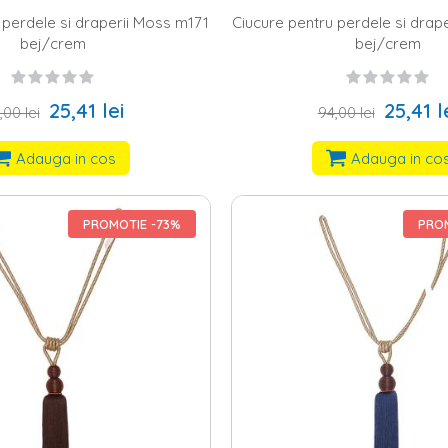
 perdele si draperii Moss m171
Ciucure pentru perdele si drap
bej/crem
bej/crem
25,41 lei
25,41 l
,00 lei
94,00 lei
Adauga in cos
Adauga in co
PROMOTIE -73%
PROM