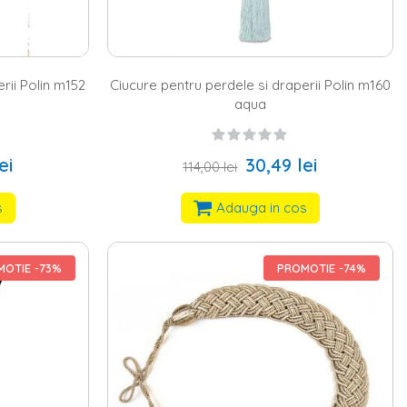
rii Polin m152
Ciucure pentru perdele si draperii Polin m160
aqua
ei
30,49 lei
114,00 lei
s
Adauga in cos
OTIE -73%
PROMOTIE -74%