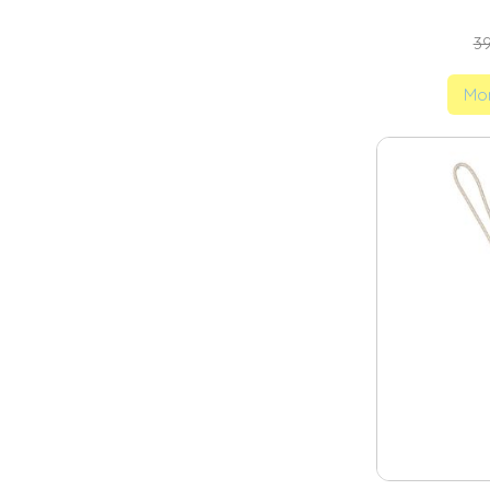
39
Mom