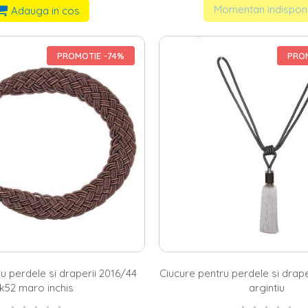
Momentan indisponi
Adauga in cos
PROMOTIE -74%
PROM
u perdele si draperii 2016/44
Ciucure pentru perdele si drap
k52 maro inchis
argintiu