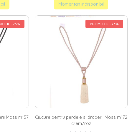
bil
Momentan indisponibil
OTIE -73%
PROMOTIE -73%
erii Moss m157
Ciucure pentru perdele si draperii Moss m172
crem/roz