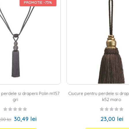
u si bej, pana la culori puternice sau mai inchise, precum: maro, negru, 
PROMOTIE -73%
upa un design modern, in magazinul nostru vei gasi cu siguranta ceva po
 gama diversificata de
perdele bucatarie
, perdele living si dormitor, d
 inspiratie pentru planurile tale
najezi, pui pe lista de dorinte
mobila living,
mobila dormitor
si cateva
e si draperiile cu un set de
covoare
de cea mai buna calitate, iar pe Hom
ru perdele, pana la flori artificiale, lumanarele parfumate si multe alte d
opera oferta noastra si alege produsele preferate!
 perdele si draperii Polin m157
Ciucure pentru perdele si dra
gri
k52 maro
30,49 lei
23,00 lei
,00 lei