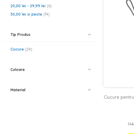
la alb, arginti
se da in vant d
20,00 lei
-
29,99 lei
6
intampina cu o
30,00 lei
si peste
14
Homelux.ro -
Atunci cand ame
asorteze perdel
Tip Produs
si ciucuri pent
relaxare. Desc
Ciucure
24
Culoare
Material
Ciucure pentru
114