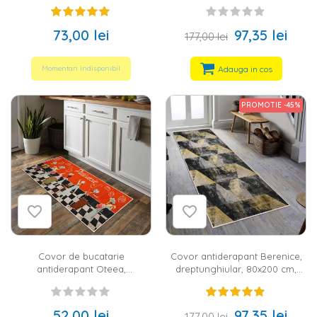
dreptunghiular, 40x100 cm,
dreptunghiular, 80x200 cm,
sweet home, multicolor, 60%
oriental, maro, alb, 60%
bumbac
bumbac
73,00 lei
97,35 lei
177,00 lei
Adauga in cos
Momentan indisponibil
PROMOTIE -45%
Covor de bucatarie
Covor antiderapant Berenice,
antiderapant Oteea,
dreptunghiular, 80x200 cm,
dreptunghiular, 40x100 cm,
geometric, negru, galben, gri,
multicolor, 60% bumbac
60% bumbac
52,00 lei
97,35 lei
177,00 lei