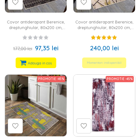
Covor antiderapant Berenice,
Covor antiderapant Berenice,
dreptunghiular, 80x200 cm,
dreptunghiular, 80x200 cm,
oriental, negru, alb, 60%
geometric, maro, negru, crem,
bumbac
60% bumbac
97,35 lei
240,00 lei
177,00 lei
Adauga in cos
Momentan indisponibil
PROMOTIE -45%
PROMOTIE -45%