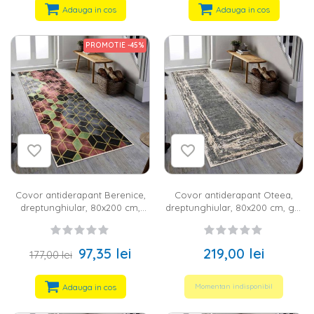
Adauga in cos
Adauga in cos
PROMOTIE -45%
Covor antiderapant Berenice,
Covor antiderapant Oteea,
dreptunghiular, 80x200 cm,
dreptunghiular, 80x200 cm, gri,
geometric, gri, negru, verde,
60% bumbac
bordo, 60% bumbac
97,35 lei
219,00 lei
177,00 lei
Adauga in cos
Momentan indisponibil