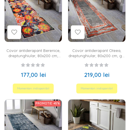
Covor antiderapant Berenice,
Covor antiderapant Oteea,
dreptunghiular, 80x200 cm,
dreptunghiular, 80x200 cm, gri,
floral, negru, portocaliu,
rosu, 60% bumbac
galben, 60% bumbac
177,00 lei
219,00 lei
Momentan indisponibil
Momentan indisponibil
PROMOTIE -45%