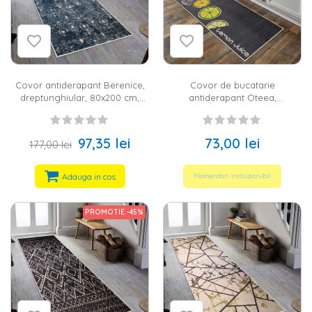
Covor antiderapant Berenice,
Covor de bucatarie
dreptunghiular, 80x200 cm,
antiderapant Oteea,
oriental, bleumarin, alb, 60%
dreptunghiular, 40x100 cm,
bumbac
abstract, gri, verde, galben, alb,
60% bumbac
97,35 lei
73,00 lei
177,00 lei
Adauga in cos
Momentan indisponibil
PROMOTIE -45%