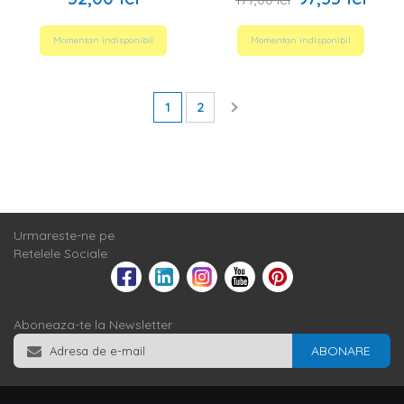
Momentan indisponibil
Momentan indisponibil
1
2
Urmareste-ne pe
Retelele Sociale:
Aboneaza-te la Newsletter
ABONARE