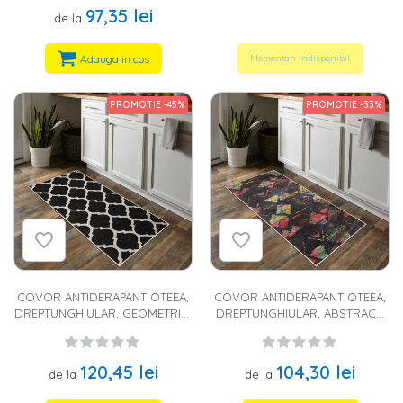
BUMBAC
97,35 lei
de la
Adauga in cos
Momentan indisponibil
PROMOTIE -45%
PROMOTIE -33%
COVOR ANTIDERAPANT OTEEA,
COVOR ANTIDERAPANT OTEEA,
DREPTUNGHIULAR, GEOMETRIC,
DREPTUNGHIULAR, ABSTRACT,
NEGRU, ALB, 60% BUMBAC
MULTICOLOR, 60% BUMBAC
120,45 lei
104,30 lei
de la
de la