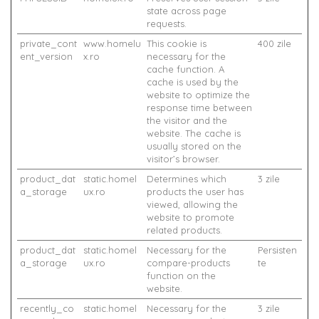
state across page
requests.
private_cont
www.homelu
This cookie is
400 zile
ent_version
x.ro
necessary for the
cache function. A
cache is used by the
website to optimize the
response time between
the visitor and the
website. The cache is
usually stored on the
visitor’s browser.
product_dat
static.homel
Determines which
3 zile
a_storage
ux.ro
products the user has
viewed, allowing the
website to promote
related products.
product_dat
static.homel
Necessary for the
Persisten
a_storage
ux.ro
compare-products
te
function on the
website.
recently_co
static.homel
Necessary for the
3 zile