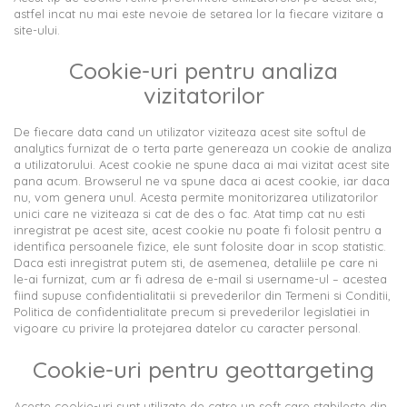
astfel incat nu mai este nevoie de setarea lor la fiecare vizitare a
site-ului.
Cookie-uri pentru analiza
vizitatorilor
De fiecare data cand un utilizator viziteaza acest site softul de
analytics furnizat de o terta parte genereaza un cookie de analiza
a utilizatorului. Acest cookie ne spune daca ai mai vizitat acest site
pana acum. Browserul ne va spune daca ai acest cookie, iar daca
nu, vom genera unul. Acesta permite monitorizarea utilizatorilor
unici care ne viziteaza si cat de des o fac. Atat timp cat nu esti
inregistrat pe acest site, acest cookie nu poate fi folosit pentru a
identifica persoanele fizice, ele sunt folosite doar in scop statistic.
Daca esti inregistrat putem sti, de asemenea, detaliile pe care ni
le-ai furnizat, cum ar fi adresa de e-mail si username-ul – acestea
fiind supuse confidentialitatii si prevederilor din Termeni si Conditii,
Politica de confidentialitate precum si prevederilor legislatiei in
vigoare cu privire la protejarea datelor cu caracter personal.
Cookie-uri pentru geottargeting
Aceste cookie-uri sunt utilizate de catre un soft care stabileste din