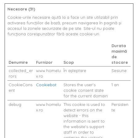
Necesare (31)
Cookie-urile necesare ajută la a face un site utilizabil prin
activarea funcţiilor de bază, precum navigarea în pagină şi
accesul la zonele securizate de pe site. Site-ul nu poate
funcţiona corespunzător fără aceste cookie-uri.
Durata
maximă
de
Denumire
Furnizor
Scop
stocare
collected_er
www.homelu
În așteptare
Sesiune
rors
x.ro
CookieCons
Cookiebot
Stores the user's
1 an
ent
cookie consent state
for the current domain
debug
www.homelu
This cookie is used to
Persisten
x.ro
detect errors on the
te
website - this
information is sent to
the website's support
staff in order to
optimize the visitor's