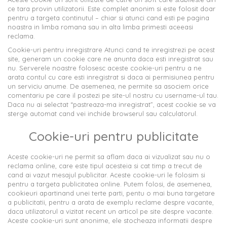
ce tara provin utilizatorii. Este complet anonim si este folosit doar
pentru a targeta continutul – chiar si atunci cand esti pe pagina
noastra in limba romana sau in alta limba primesti aceeasi
reclama.
Cookie-uri pentru inregistrare Atunci cand te inregistrezi pe acest
site, generam un cookie care ne anunta daca esti inregistrat sau
nu. Serverele noastre folosesc aceste cookie-uri pentru a ne
arata contul cu care esti inregistrat si daca ai permisiunea pentru
un serviciu anume. De asemenea, ne permite sa asociem orice
comentariu pe care il postezi pe site-ul nostru cu username-ul tau.
Daca nu ai selectat “pastreaza-ma inregistrat”, acest cookie se va
sterge automat cand vei inchide browserul sau calculatorul.
Cookie-uri pentru publicitate
Aceste cookie-uri ne permit sa aflam daca ai vizualizat sau nu o
reclama online, care este tipul acesteia si cat timp a trecut de
cand ai vazut mesajul publicitar. Aceste cookie-uri le folosim si
pentru a targeta publicitatea online. Putem folosi, de asemenea,
cookieuri apartinand unei terte parti, pentu o mai buna targetare
a publicitatii, pentru a arata de exemplu reclame despre vacante,
daca utilizatorul a vizitat recent un articol pe site despre vacante.
Aceste cookie-uri sunt anonime, ele stocheaza informatii despre