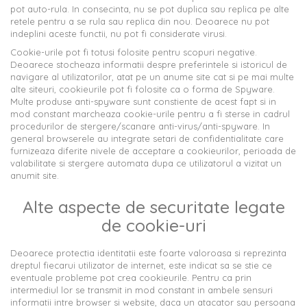
pot auto-rula. In consecinta, nu se pot duplica sau replica pe alte
retele pentru a se rula sau replica din nou. Deoarece nu pot
indeplini aceste functii, nu pot fi considerate virusi.
Cookie-urile pot fi totusi folosite pentru scopuri negative.
Deoarece stocheaza informatii despre preferintele si istoricul de
navigare al utilizatorilor, atat pe un anume site cat si pe mai multe
alte siteuri, cookieurile pot fi folosite ca o forma de Spyware.
Multe produse anti-spyware sunt constiente de acest fapt si in
mod constant marcheaza cookie-urile pentru a fi sterse in cadrul
procedurilor de stergere/scanare anti-virus/anti-spyware. In
general browserele au integrate setari de confidentialitate care
furnizeaza diferite nivele de acceptare a cookieurilor, perioada de
valabilitate si stergere automata dupa ce utilizatorul a vizitat un
anumit site.
Alte aspecte de securitate legate
de cookie-uri
Deoarece protectia identitatii este foarte valoroasa si reprezinta
dreptul fiecarui utilizator de internet, este indicat sa se stie ce
eventuale probleme pot crea cookieurile. Pentru ca prin
intermediul lor se transmit in mod constant in ambele sensuri
informatii intre browser si website, daca un atacator sau persoana