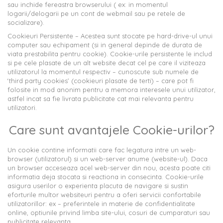
sau inchide fereastra browserului ( ex: in momentul
logarii/delogarii pe un cont de webmail sau pe retele de
socializare).
Cookieuri Persistente – Acestea sunt stocate pe hard-drive-ul unui
computer sau echipament (si in general depinde de durata de
viata prestabilita pentru cookie). Cookie-urile persistente le includ
si pe cele plasate de un alt website decat cel pe care il viziteaza
utilizatorul la momentul respectiv – cunoscute sub numele de
‘third party cookies’ (cookieuri plasate de terti) – care pot fi
folosite in mod anonim pentru a memora interesele unui utilizator,
astfel incat sa fie livrata publicitate cat mai relevanta pentru
utilizatori.
Care sunt avantajele Cookie-urilor?
Un cookie contine informatii care fac legatura intre un web-
browser (utilizatorul) si un web-server anume (website-ul). Daca
un browser acceseaza acel web-server din nou, acesta poate citi
informatia deja stocata si reactiona in consecinta. Cookie-urile
asigura userilor o experienta placuta de navigare si sustin
eforturile multor websiteuri pentru a oferi servicii confortabile
utilizatorillor: ex – preferintele in materie de confidentialitate
online, optiunile privind limba site-ului, cosuri de cumparaturi sau
publicitate relevanta.