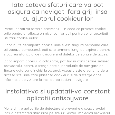
Iata cateva sfaturi care va pot
asigura ca navigati fara griji insa
cu ajutorul cookieurilor
Particularizati-va setarile browserului in ceea ce priveste cookie-
urile pentru a reflecta un nivel confortabil pentru voi al securitatii
utilizarii cookie-urilor.
Daca nu te deranjeaza cookie-urile si esti singura persoana care
utilizaeaza computerul, poti seta termene lungi de expirare pentru
stocarea istoricului de navigare si al datelor personale de acces.
Daca imparti accesul la calculator, poti lua in considerare setarea
browserului pentru a sterge datele individuale de navigare de
fiecare data cand inchizi browserul. Aceasta este o varianta de a
accesa site-urile care plaseaza cookieuri si de a sterge orice
informatie de vizitare la inchiderea sesiunii navigare.
Instalati-va si updatati-va constant
aplicatii antispyware
Multe dintre aplicatiile de detectare si prevenire a spyware-ului
includ detectarea atacurilor pe site-uri. Astfel, impiedica browserul