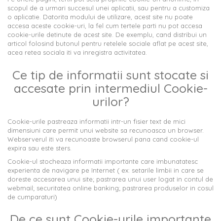
scopul de a urmari succesul unei aplicatii, sau pentru a customiza
o aplicatie. Datorita modului de utilizare, acest site nu poate
accesa aceste cookie-uri, la fel cum tertele parti nu pot accesa
cookie-urile detinute de acest site. De exemplu, cand distribui un
articol folosind butonul pentru retelele sociale aflat pe acest site,
acea retea sociala iti va inregistra activitatea.
Ce tip de informatii sunt stocate si
accesate prin intermediul Cookie-
urilor?
Cookie-urile pastreaza informatii intr-un fisier text de mici
dimensiuni care permit unui website sa recunoasca un browser.
Webserverul iti va recunoaste browserul pana cand cookie-ul
expira sau este sters.
Cookie-ul stocheaza informatii importante care imbunatatesc
experienta de navigare pe Internet ( ex: setarile limbii in care se
doreste accesarea unui site; pastrarea unui user logat in contul de
webmail; securitatea online banking; pastrarea produselor in cosul
de cumparaturi)
De ce sunt Cookie-urile importante