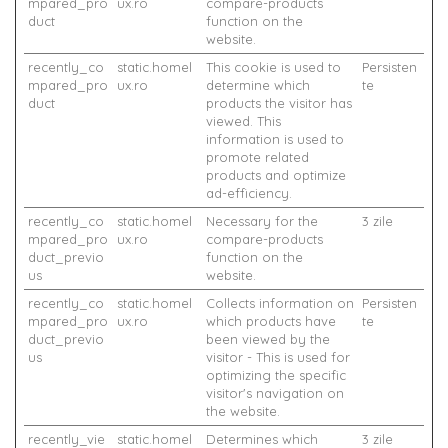
mpared_pro
ux.ro
compare-products
duct
function on the
website.
recently_co
static.homel
This cookie is used to
Persisten
mpared_pro
ux.ro
determine which
te
duct
products the visitor has
viewed. This
information is used to
promote related
products and optimize
ad-efficiency.
recently_co
static.homel
Necessary for the
3 zile
mpared_pro
ux.ro
compare-products
duct_previo
function on the
us
website.
recently_co
static.homel
Collects information on
Persisten
mpared_pro
ux.ro
which products have
te
duct_previo
been viewed by the
us
visitor - This is used for
optimizing the specific
visitor's navigation on
the website.
recently_vie
static.homel
Determines which
3 zile