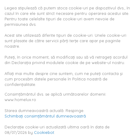
Legea stipulează că putem stoca cookie-uri pe dispozitivul dvs., în
cazul în care ele sunt strict necesare pentru operarea acestui site.
Pentru toate celelalte tipuri de cookie-uri avem nevoie de
permisiunea dvs.
Acest site utilizează diferite tipuri de cookie-uri. Unele cookie-uri
sunt plasate de către servicii părţi terţe care apar pe paginile
noastre.
Puteți, în orice moment, să modificați sau să vă retrageți acordul
din Declarația privind modulele cookie de pe website-ul nostru.
Aflați mai multe despre cine suntem, cum ne puteți contacta și
cum procesăm datele personale în Politica noastră de
confidențialitate.
Consimţământul dvs. se aplică următoarelor domenii:
www.homelux.ro
Starea dumneavoastră actuală: Respinge.
Schimbați consimțământul dumneavoastră
Declaraţie cookie-uri actualizată ultima oară în data de
08/07/2026 by
Cookiebot
: