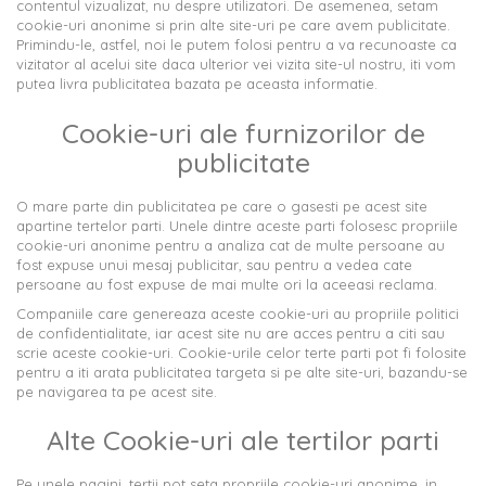
contentul vizualizat, nu despre utilizatori. De asemenea, setam
cookie-uri anonime si prin alte site-uri pe care avem publicitate.
Primindu-le, astfel, noi le putem folosi pentru a va recunoaste ca
vizitator al acelui site daca ulterior vei vizita site-ul nostru, iti vom
putea livra publicitatea bazata pe aceasta informatie.
Cookie-uri ale furnizorilor de
publicitate
O mare parte din publicitatea pe care o gasesti pe acest site
apartine tertelor parti. Unele dintre aceste parti folosesc propriile
cookie-uri anonime pentru a analiza cat de multe persoane au
fost expuse unui mesaj publicitar, sau pentru a vedea cate
persoane au fost expuse de mai multe ori la aceeasi reclama.
Companiile care genereaza aceste cookie-uri au propriile politici
de confidentialitate, iar acest site nu are acces pentru a citi sau
scrie aceste cookie-uri. Cookie-urile celor terte parti pot fi folosite
pentru a iti arata publicitatea targeta si pe alte site-uri, bazandu-se
pe navigarea ta pe acest site.
Alte Cookie-uri ale tertilor parti
Pe unele pagini, tertii pot seta propriile cookie-uri anonime, in