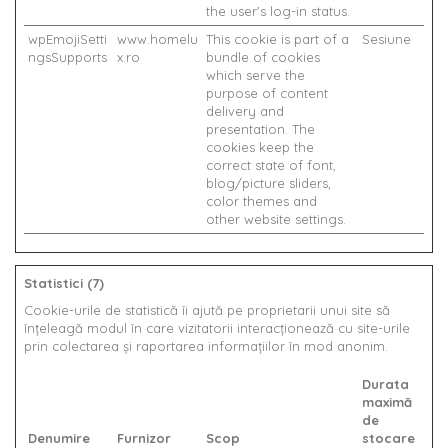
the user's log-in status.
wpEmojiSetti
www.homelu
This cookie is part of a
Sesiune
ngsSupports
x.ro
bundle of cookies
which serve the
purpose of content
delivery and
presentation. The
cookies keep the
correct state of font,
blog/picture sliders,
color themes and
other website settings.
Statistici (7)
Cookie-urile de statistică îi ajută pe proprietarii unui site să
înţeleagă modul în care vizitatorii interacţionează cu site-urile
prin colectarea şi raportarea informaţiilor în mod anonim.
Durata
maximă
de
Denumire
Furnizor
Scop
stocare