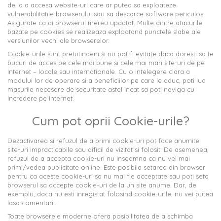
de la a accesa website-uri care ar putea sa exploateze
vulnerabilitatile browserului sau sa descarce software periculos.
Asigurate ca ai browserul mereu updatat. Multe dintre atacurile
bazate pe cookies se realizeaza exploatand punctele slabe ale
versiunilor vechi ale browserelor.
Cookie-urile sunt pretutindeni si nu pot fi evitate daca doresti sa te
bucuri de acces pe cele mai bune si cele mai mari site-uri de pe
Internet – locale sau internationale. Cu o intelegere clara a
modului lor de operare si a beneficiilor pe care le aduc, poti lua
masurile necesare de securitate astel incat sa poti naviga cu
incredere pe internet.
Cum pot oprii Cookie-urile?
Dezactivarea si refuzul de a primi cookie-uri pot face anumite
site-uri impracticabile sau dificil de vizitat si folosit. De asemenea,
refuzul de a accepta cookie-uri nu inseamna ca nu vei mai
primi/vedea publicitate online. Este posibila setarea din browser
pentru ca aceste cookie-uri sa nu mai fie acceptate sau poti seta
browserul sa accepte cookie-uri de la un site anume. Dar, de
exemplu, daca nu esti inregistat folosind cookie-urile, nu vei putea
lasa comentarii.
Toate browserele moderne ofera posibilitatea de a schimba