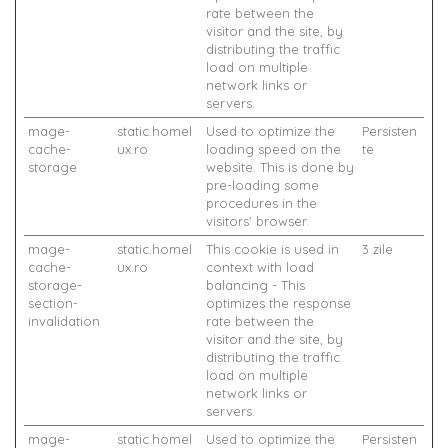
rate between the
visitor and the site, by
distributing the traffic
load on multiple
network links or
servers.
mage-
static.homel
Used to optimize the
Persisten
cache-
ux.ro
loading speed on the
te
storage
website. This is done by
pre-loading some
procedures in the
visitors' browser.
mage-
static.homel
This cookie is used in
3 zile
cache-
ux.ro
context with load
storage-
balancing - This
section-
optimizes the response
invalidation
rate between the
visitor and the site, by
distributing the traffic
load on multiple
network links or
servers.
mage-
static.homel
Used to optimize the
Persisten