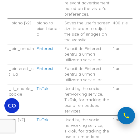
relevant advertisement
based on the visitor's
preferences.
_biano [x2]
biano.ro
Saves the user's screen
400 zile
pixel.biano.r
size in order to adjust
o
the size of images on
the website.
_pin_unauth
Pinterest
Folosit de Pinterest
1 an
pentru a urmari
utilizarea serviciilor.
_pinterest_c
Pinterest
Folosit de Pinterest
1 an
t_ua
pentru a urmari
utilizarea serviciilor.
_tt_enable_
TikTok
Used by the social
1 an
cookie
networking service,
TikTok, for tracking the
use of embedded
services.
_ttp [x2]
TikTok
Used by the social
1 an
networking service,
TikTok, for tracking the
use of embedded