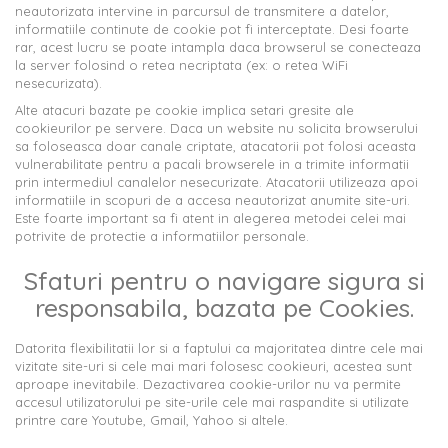
neautorizata intervine in parcursul de transmitere a datelor,
informatiile continute de cookie pot fi interceptate. Desi foarte
rar, acest lucru se poate intampla daca browserul se conecteaza
la server folosind o retea necriptata (ex: o retea WiFi
nesecurizata).
Alte atacuri bazate pe cookie implica setari gresite ale
cookieurilor pe servere. Daca un website nu solicita browserului
sa foloseasca doar canale criptate, atacatorii pot folosi aceasta
vulnerabilitate pentru a pacali browserele in a trimite informatii
prin intermediul canalelor nesecurizate. Atacatorii utilizeaza apoi
informatiile in scopuri de a accesa neautorizat anumite site-uri.
Este foarte important sa fi atent in alegerea metodei celei mai
potrivite de protectie a informatiilor personale.
Sfaturi pentru o navigare sigura si
responsabila, bazata pe Cookies.
Datorita flexibilitatii lor si a faptului ca majoritatea dintre cele mai
vizitate site-uri si cele mai mari folosesc cookieuri, acestea sunt
aproape inevitabile. Dezactivarea cookie-urilor nu va permite
accesul utilizatorului pe site-urile cele mai raspandite si utilizate
printre care Youtube, Gmail, Yahoo si altele.