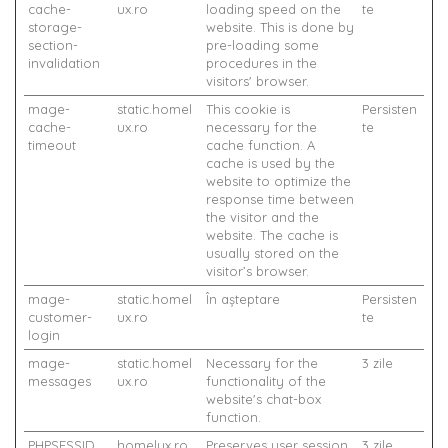
cache-
ux.ro
loading speed on the
te
storage-
website. This is done by
section-
pre-loading some
invalidation
procedures in the
visitors' browser.
mage-
static.homel
This cookie is
Persisten
cache-
ux.ro
necessary for the
te
timeout
cache function. A
cache is used by the
website to optimize the
response time between
the visitor and the
website. The cache is
usually stored on the
visitor’s browser.
mage-
static.homel
În așteptare
Persisten
customer-
ux.ro
te
login
mage-
static.homel
Necessary for the
3 zile
messages
ux.ro
functionality of the
website's chat-box
function.
PHPSESSID
homelux.ro
Preserves user session
3 zile