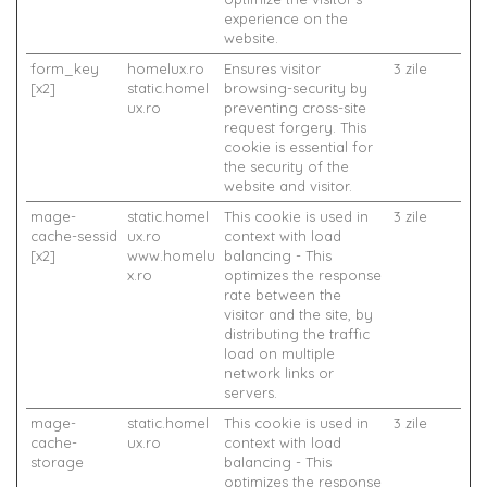
experience on the
website.
form_key
homelux.ro
Ensures visitor
3 zile
[x2]
static.homel
browsing-security by
ux.ro
preventing cross-site
request forgery. This
cookie is essential for
the security of the
website and visitor.
mage-
static.homel
This cookie is used in
3 zile
cache-sessid
ux.ro
context with load
[x2]
www.homelu
balancing - This
x.ro
optimizes the response
rate between the
visitor and the site, by
distributing the traffic
load on multiple
network links or
servers.
mage-
static.homel
This cookie is used in
3 zile
cache-
ux.ro
context with load
storage
balancing - This
optimizes the response