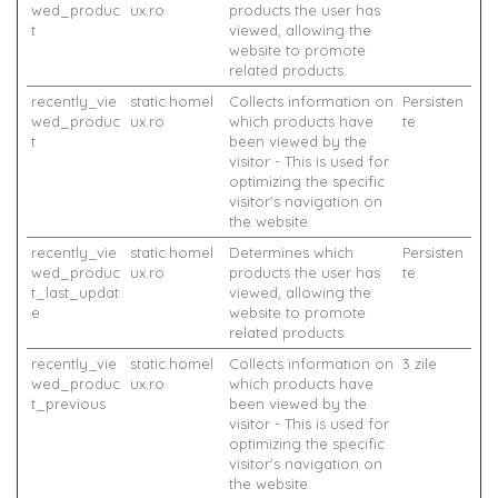
wed_produc
ux.ro
products the user has
t
viewed, allowing the
website to promote
related products.
recently_vie
static.homel
Collects information on
Persisten
wed_produc
ux.ro
which products have
te
t
been viewed by the
visitor - This is used for
optimizing the specific
visitor's navigation on
the website.
recently_vie
static.homel
Determines which
Persisten
wed_produc
ux.ro
products the user has
te
t_last_updat
viewed, allowing the
e
website to promote
related products.
recently_vie
static.homel
Collects information on
3 zile
wed_produc
ux.ro
which products have
t_previous
been viewed by the
visitor - This is used for
optimizing the specific
visitor's navigation on
the website.