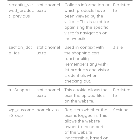
recently_vie
static.homel
Collects information on
Persisten
wed_produc
ux.ro
which products have
te
t_previous
been viewed by the
visitor - This is used for
optimizing the specific
visitor's navigation on
the website.
section_dat
static.homel
Used in context with
3 zile
a_ids
ux.ro
the shopping cart
functionality.
Remembers any wish-
list products and visitor
credentials when
checking out.
tusSupport
static.homel
This cookie allows the
Persisten
ux.ro
user the upload files
te
on the website.
wp_custome
homelux.ro
Registers whether the
Sesiune
rGroup
user is logged in. This
allows the website
owner to make parts
of the website
inaccessible, based on