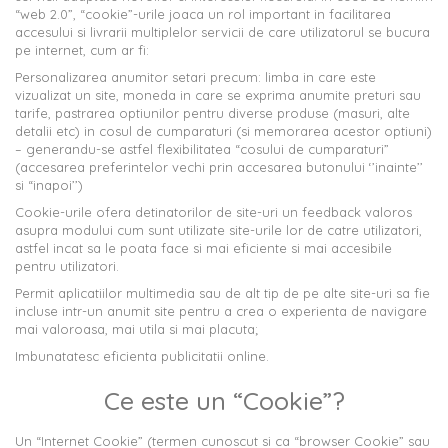
“web 2.0”, “cookie”-urile joaca un rol important in facilitarea
accesului si livrarii multiplelor servicii de care utilizatorul se bucura
pe internet, cum ar fi:
Personalizarea anumitor setari precum: limba in care este
vizualizat un site, moneda in care se exprima anumite preturi sau
tarife, pastrarea optiunilor pentru diverse produse (masuri, alte
detalii etc) in cosul de cumparaturi (si memorarea acestor optiuni)
– generandu-se astfel flexibilitatea “cosului de cumparaturi”
(accesarea preferintelor vechi prin accesarea butonului ‘’inainte’’
si “inapoi’’)
Cookie-urile ofera detinatorilor de site-uri un feedback valoros
asupra modului cum sunt utilizate site-urile lor de catre utilizatori,
astfel incat sa le poata face si mai eficiente si mai accesibile
pentru utilizatori.
Permit aplicatiilor multimedia sau de alt tip de pe alte site-uri sa fie
incluse intr-un anumit site pentru a crea o experienta de navigare
mai valoroasa, mai utila si mai placuta;
Imbunatatesc eficienta publicitatii online.
Ce este un “Cookie”?
Un “Internet Cookie” (termen cunoscut si ca “browser Cookie” sau