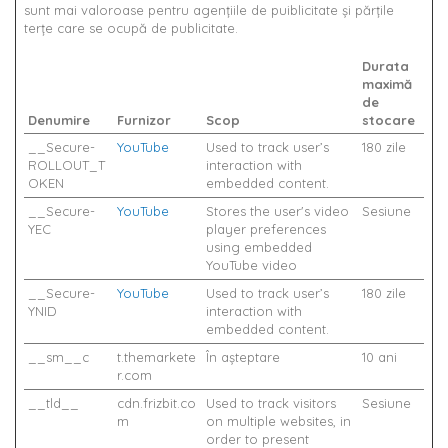
sunt mai valoroase pentru agenţiile de puiblicitate şi părţile
terţe care se ocupă de publicitate.
Durata
maximă
de
Denumire
Furnizor
Scop
stocare
__Secure-
YouTube
Used to track user’s
180 zile
ROLLOUT_T
interaction with
OKEN
embedded content.
__Secure-
YouTube
Stores the user's video
Sesiune
YEC
player preferences
using embedded
YouTube video
__Secure-
YouTube
Used to track user’s
180 zile
YNID
interaction with
embedded content.
__sm__c
t.themarkete
În așteptare
10 ani
r.com
__tld__
cdn.frizbit.co
Used to track visitors
Sesiune
m
on multiple websites, in
order to present