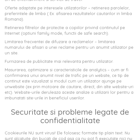
Oferte adaptate pe interesele utilizatorilor – retinerea parolelor,
preferintele de limba ( Ex: afisarea rezultatelor cautarilor in limba
Romana).
Retinerea filtrelor de protectie a copiilor privind continutul pe
Internet (optiuni family mode, functii de safe search).
Limitarea frecventei de difuzare a reclamelor – limitarea
numarului de afisari a unei reclame pentru un anumit utilizator pe
un site.
Furnizarea de publicitate mai relevanta pentru utilizator.
Masurarea, optimizare si caracteristicile de analytics – cum ar fi
confirmarea unui anumit nivel de trafic pe un website, ce tip de
continut este vizualizat si modul cum un utilizator ajunge pe
unwebsite (ex prin motoare de cautare, direct, din alte website-uri
etc). Website-urile deruleaza aceste analize a utilizarii lor pentru a
imbunatati site-urile in beneficiul userilor.
Securitate si probleme legate de
confidentialitate
Cookieurile NU sunt virusi! Ele folosesc formate tip plain text. Nu
sunt alcatuite din bucati de cod asa ca nu pot fi executate nici nu