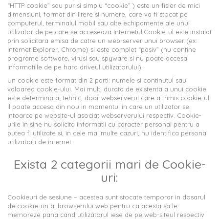
“HTTP cookie” sau pur si simplu “cookie” ) este un fisier de mici
dimensiuni, format din litere si numere, care va fi stocat pe
computerul, terminalul mobil sau alte echipamente ale unui
utilizator de pe care se acceseaza Internetul.Cookie-ul este instalat
prin solicitara emisa de catre un web-server unui browser (ex:
Internet Explorer, Chrome) si este complet “pasiv” (nu contine
programe software, virusi sau spyware si nu poate accesa
informatiile de pe hard driveul utilizatorului).
Un cookie este format din 2 parti: numele si continutul sau
valoarea cookie-ului. Mai mult, durata de existenta a unui cookie
este determinata; tehnic, doar webserverul care a trimis cookie-ul
il poate accesa din nou in momentul in care un utilizator se
intoarce pe website-ul asociat webserverului respectiv. Cookie-
urile in sine nu solicita informatii cu caracter personal pentru a
putea fi utilizate si, in cele mai multe cazuri, nu identifica personal
utilizatorii de internet.
Exista 2 categorii mari de Cookie-
uri:
Cookieuri de sesiune – acestea sunt stocate temporar in dosarul
de cookie-uri al browserului web pentru ca acesta sa le
memoreze pana cand utilizatorul iese de pe web-siteul respectiv