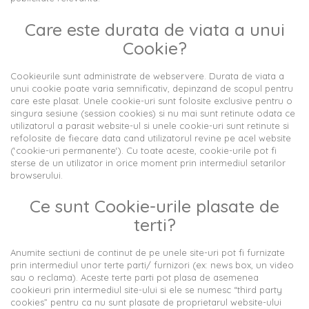
Care este durata de viata a unui
Cookie?
Cookieurile sunt administrate de webservere. Durata de viata a
unui cookie poate varia semnificativ, depinzand de scopul pentru
care este plasat. Unele cookie-uri sunt folosite exclusive pentru o
singura sesiune (session cookies) si nu mai sunt retinute odata ce
utilizatorul a parasit website-ul si unele cookie-uri sunt retinute si
refolosite de fiecare data cand utilizatorul revine pe acel website
(‘cookie-uri permanente‘). Cu toate aceste, cookie-urile pot fi
sterse de un utilizator in orice moment prin intermediul setarilor
browserului.
Ce sunt Cookie-urile plasate de
terti?
Anumite sectiuni de continut de pe unele site-uri pot fi furnizate
prin intermediul unor terte parti/ furnizori (ex: news box, un video
sau o reclama). Aceste terte parti pot plasa de asemenea
cookieuri prin intermediul site-ului si ele se numesc “third party
cookies” pentru ca nu sunt plasate de proprietarul website-ului