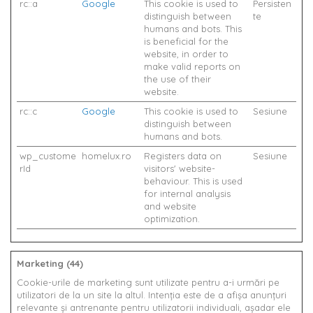
rc::a
Google
This cookie is used to
Persisten
distinguish between
te
humans and bots. This
is beneficial for the
website, in order to
make valid reports on
the use of their
website.
rc::c
Google
This cookie is used to
Sesiune
distinguish between
humans and bots.
wp_custome
homelux.ro
Registers data on
Sesiune
rId
visitors' website-
behaviour. This is used
for internal analysis
and website
optimization.
Marketing (44)
Cookie-urile de marketing sunt utilizate pentru a-i urmări pe
utilizatori de la un site la altul. Intenţia este de a afişa anunţuri
relevante şi antrenante pentru utilizatorii individuali, aşadar ele