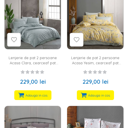
Lenjerie de pat 2 persoane
Lenjerie de pat 2 persoane
Acasa Clara, cearceaf pat
Acasa Yesim, cearceaf pat
220x240 cm, husa pilota
220x240 cm, husa pilota
200x220 cm, 2 fete perna 50x70
200x220 cm, 2 fete perna 50x70
cm, 100% bumbac ranforce,
cm, 100% bumbac ranforce,
229,00 lei
229,00 lei
verde
galben
Adauga in cos
Adauga in cos