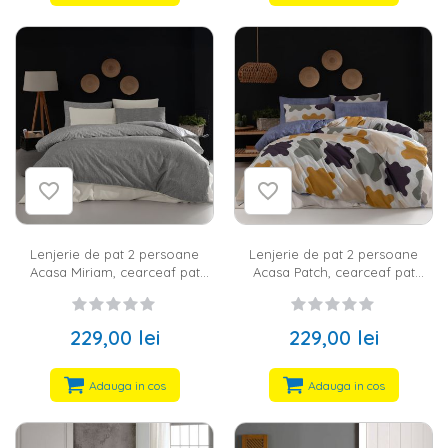
Lenjerie de pat 2 persoane
Lenjerie de pat 2 persoane
Acasa Miriam, cearceaf pat
Acasa Patch, cearceaf pat
220x240 cm, husa pilota
220x240 cm, husa pilota
200x220 cm, 2 fete perna 50x70
200x220 cm, 2 fete perna 50x70
cm, 100% bumbac ranforce, gri
cm, 100% bumbac ranforce,
229,00 lei
229,00 lei
multicolor
Adauga in cos
Adauga in cos