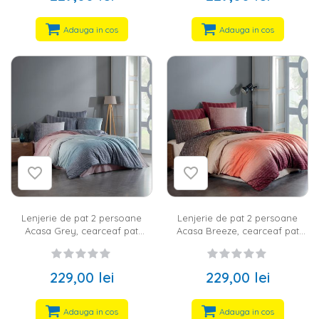
bleu
Adauga in cos
Adauga in cos
Lenjerie de pat 2 persoane
Lenjerie de pat 2 persoane
Acasa Grey, cearceaf pat
Acasa Breeze, cearceaf pat
220x240 cm, husa pilota
220x240 cm, husa pilota
200x220 cm, 2 fete perna 50x70
200x220 cm, 2 fete perna 50x70
cm, 100% bumbac ranforce,
cm, 100% bumbac ranforce,
229,00 lei
229,00 lei
multicolor
multicolor
Adauga in cos
Adauga in cos