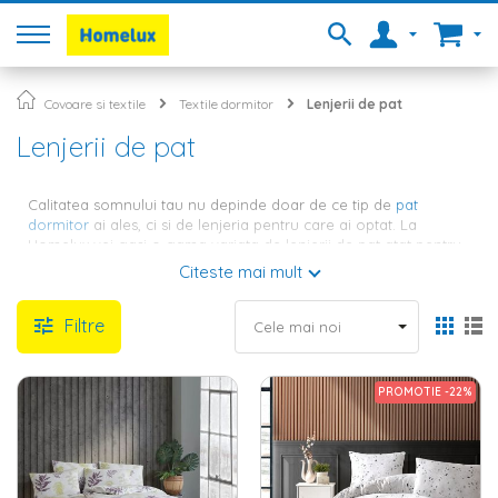
Covoare si textile
Textile dormitor
Lenjerii de pat
Lenjerii de pat
Calitatea somnului tau nu depinde doar de ce tip de
pat
dormitor
ai ales, ci si de lenjeria pentru care ai optat. La
Homelux vei gasi o gama variata de lenjerii de pat atat pentru
paturi matrimoniale, cat si pentru paturi single. Daca vrei sa te
Citeste mai mult
bucuri de un somn odihnitor, este bine sa alegi lenjerii din
materiale de calitate, iar pentru a putea oferi o atmosfera
Filtre
relaxanta dormitorului tau, poti opta pentru lenjerii in nuante si
cu imprimeuri care sa se incadreze perfect cu restul designului.
Calitatea materialului, modul in care acesta reuseste sa
protejeze salteaua si senzatia de confort sunt doar cateva
PROMOTIE -22%
dintre criteriile care se iau in considerare atunci cand alegi
lenjeria de pat.
Lenjerii de pat de la Homelux -