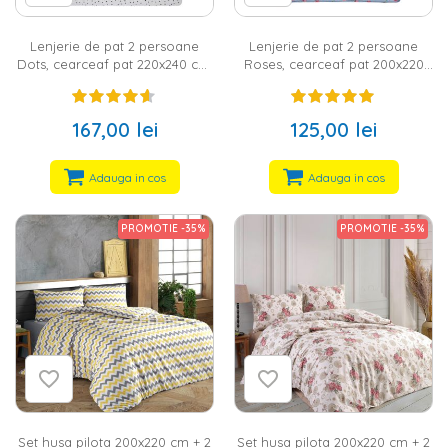
Lenjerie de pat 2 persoane
Lenjerie de pat 2 persoane
Dots, cearceaf pat 220x240 cm,
Roses, cearceaf pat 200x220
husa pilota 200x220 cm, 2 fete
cm, husa pilota 180x215 cm, 2
perna 50x70 cm, 100% bumbac,
fete perna 50x70 cm, 100%
132 ts, sistem inchidere nasturi,
bumbac, densitate 132 tc, sistem
167,00 lei
125,00 lei
alb/negru
inchidere nasturi, roz/albastru
Adauga in cos
Adauga in cos
PROMOTIE -35%
PROMOTIE -35%
Set husa pilota 200x220 cm + 2
Set husa pilota 200x220 cm + 2