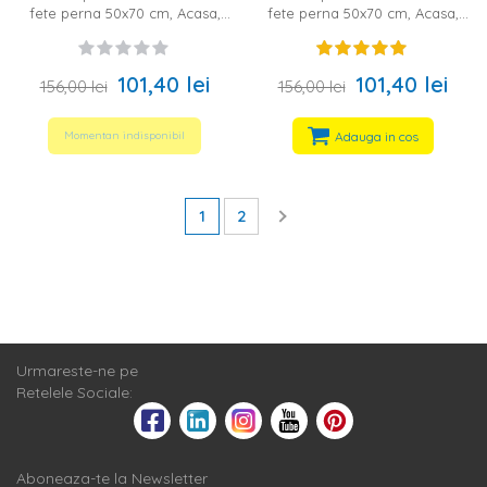
fete perna 50x70 cm, Acasa,
fete perna 50x70 cm, Acasa,
100% bumbac, alb/galben/gri
100% bumbac, alb/rosu/bej
101,40 lei
101,40 lei
156,00 lei
156,00 lei
Adauga in cos
Momentan indisponibil
1
2
Urmareste-ne pe
Retelele Sociale:
Aboneaza-te la Newsletter