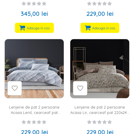
fete perna 50x70 cm, 100%
200x220 cm, 2 fete perna 50x70
bumbac satinat, alb, albastru
cm, 100% bumbac ranforce,
345,00 lei
229,00 lei
mov, alb
Adauga in cos
Adauga in cos
Lenjerie de pat 2 persoane
Lenjerie de pat 2 persoane
Acasa Lenil, cearceaf pat
Acasa Lir, cearceaf pat 220x240
220x240 cm, husa pilota
cm, husa pilota 200x220 cm, 2
200x220 cm, 2 fete perna 50x70
fete perna 50x70 cm, 100%
cm, 100% bumbac ranforce,
bumbac ranforce, multicolor
229,00 lei
229,00 lei