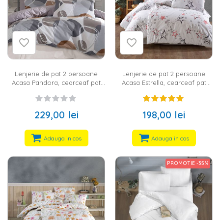
Lenjerie de pat 2 persoane
Lenjerie de pat 2 persoane
Acasa Pandora, cearceaf pat
Acasa Estrella, cearceaf pat
220x240 cm, husa pilota
220x240 cm, husa pilota
200x220 cm, 2 fete perna 50x70
200x220 cm, 2 fete perna 50x70
cm, 100% bumbac ranforce, bej,
cm, 100% bumbac ranforce,
229,00 lei
198,00 lei
alb
multicolor
Adauga in cos
Adauga in cos
PROMOTIE -35%