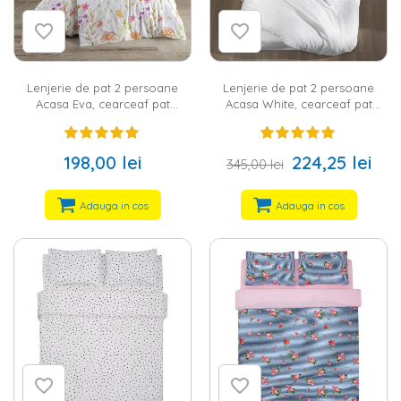
Lenjerie de pat 2 persoane
Lenjerie de pat 2 persoane
Acasa Eva, cearceaf pat
Acasa White, cearceaf pat
220x240 cm, husa pilota
240x260 cm, husa pilota
200x220 cm, 2 fete perna 50x70
200x220 cm, 2 fete perna 70x70
cm, 100% bumbac ranforce,
cm, 2 fete perna 50x70 cm,
198,00 lei
224,25 lei
345,00 lei
multicolor
100% bumbac satinat, alb
Adauga in cos
Adauga in cos