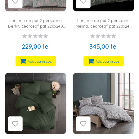
Lenjerie de pat 2 persoane
Lenjerie de pat 2 persoane
Berlin, cearceaf pat 220x240
Melina, cearceaf pat 220x240
cm, husa pilota 200x220 cm, 2
cm, husa pilota 200x220 cm, 2
fete perna 50x70 cm, 100%
fete perna 50x70 cm, 100%
bumbac ranforce, verde
bumbac satinat, verde
229,00 lei
345,00 lei
Adauga in cos
Adauga in cos