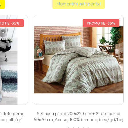
Momentan indisponibil
s
OTIE -35%
PROMOTIE -35%
 2 fete perna
Set husa pilota 200x220 cm + 2 fete perna
ac, alb/gri
50x70 cm, Acasa, 100% bumbac, bleu/gri/bej