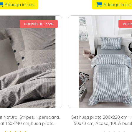
Adauga in cos
Adauga in co
PROMOTIE -35%
PROM
t Natural Stripes, 1 persoana,
Set husa pilota 200x220 cm +
at 160x240 cm, husa pilota
50x70 cm, Acasa, 100% bumb
 fata perna 50x70 cm, 100%