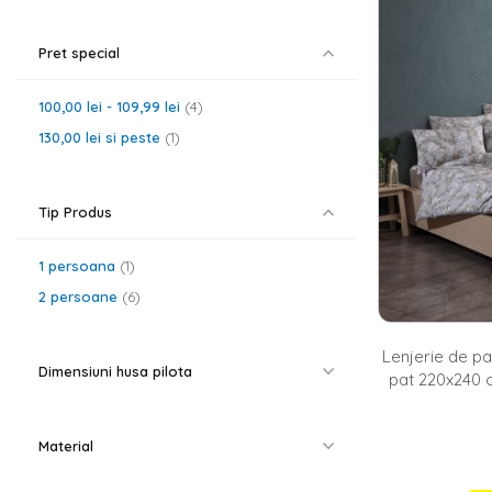
acest motiv, le
nostru gasesti 
adevarat de ca
Pret special
sunt foarte rez
Lenjerii de 
100,00 lei
-
109,99 lei
4
Pe langa materi
130,00 lei
si peste
1
dormitorului (m
240x260 etc.). 
simple albe, ne
verde.
Tip Produs
1 persoana
1
2 persoane
6
Lenjerie de p
Dimensiuni husa pilota
pat 220x240 c
fete pern
Material