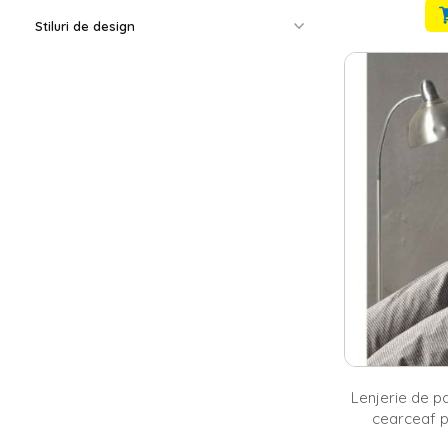
Stiluri de design
Lenjerie de pa
cearceaf p
160x220 cm,