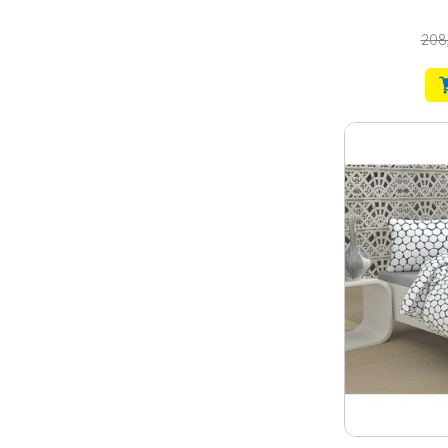
bumbac cu as
208,