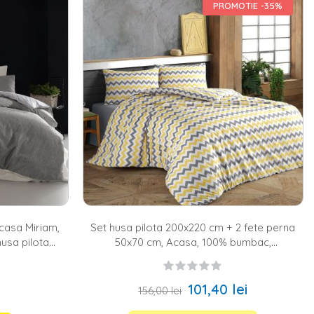
ea sa renunte la senzatia de intimitate si de confort. Pe site-ul
PROMOTIE -35%
ata de produse pentru toate gusturile. Daca vrei sa te bucuri cu
ezi pentru
lenjerii de pat bumbac
, care au o calitate superioara si
re cateva lucruri, precum aspectul acesteia, stilul de design al
e o are
salteaua
(160x200, 180x200, 200x200, 200x220, 220x240,
ca fiind una variata, astfel ca poti opta fie pentru lenjerii de pat
fucsia, lila, albastru, bordo, maro, portocaliu, rosu, roz, turcoaz sau
casa Miriam,
Set husa pilota 200x220 cm + 2 fete perna
usa pilota
50x70 cm, Acasa, 100% bumbac,
x70 cm, 100%
alb/galben/gri
ri
101,40 lei
156,00 lei