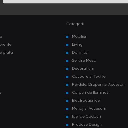
Categorii
e
Mobilier
ecvente
Living
e plata
Dormitor
Servire Masa
u
Decoratiuni
Covoare si Textile
Perdele, Draperii si Accesorii
e
Corpuri de Iluminat
Electrocasnice
Menaj si Accesorii
Idei de Cadouri
Produse Design