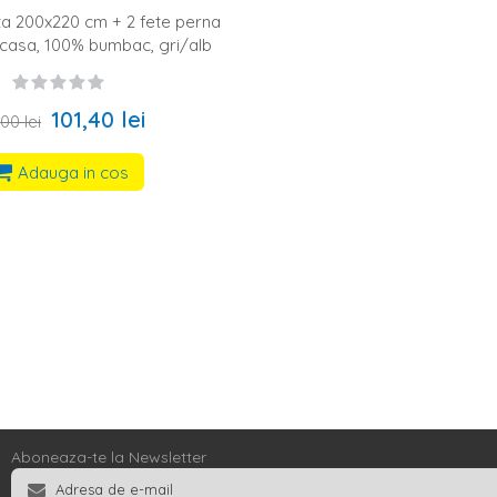
ta 200x220 cm + 2 fete perna
casa, 100% bumbac, gri/alb
101,40 lei
00 lei
Adauga in cos
Aboneaza-te la Newsletter