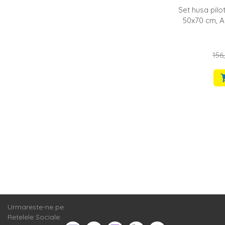
Set husa pilo
50x70 cm, A
156,
Urmareste-ne pe
Retelele Sociale: