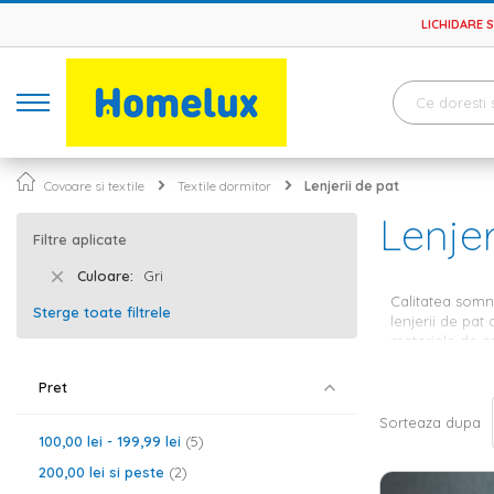
LICHIDARE 
Covoare si textile
Textile dormitor
Lenjerii de pat
Lenjer
Filtre aplicate
Culoare
Gri
Calitatea somn
Sterge toate filtrele
lenjerii de pat
materiale de ca
incadreze perfe
dintre criteriil
Pret
Lenjerii
Sorteaza dupa
100,00 lei
-
199,99 lei
5
200,00 lei
si peste
2
Dormitorul rama