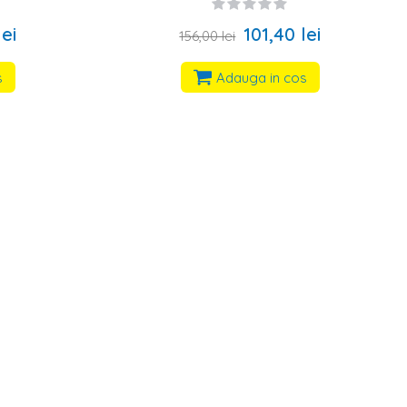
lei
101,40 lei
156,00 lei
s
Adauga in cos