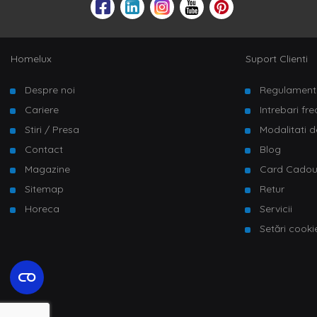
Homelux
Suport Clienti
Despre noi
Regulament
Cariere
Intrebari fr
Stiri / Presa
Modalitati d
Contact
Blog
Magazine
Card Cado
Sitemap
Retur
Horeca
Servicii
Setări cooki