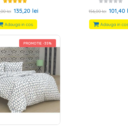
pect de in, sistem inchidere
nasturi, gri/alb
135,20 lei
101,40 
00 lei
156,00 lei
Adauga in cos
Adauga in co
PROMOTIE -35%