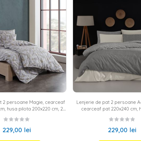
njeria de pat devine un element esential pentru orice persoana care nu vr
lenjeria perfecta pentru patul tau, deoarece te asteptam cu o gama vari
teva momente de relaxare in patul tau, atunci sfatul nostru este sa opt
istente.
pat pentru toate stilurile de amenajare
al, atunci cand alegi lenjeria pentru patul tau, trebuie sa mai ai in vede
inimalist, clasic, romantic, vintage, modern etc.) si dimensiunea pe car
Pe site-ul nostru vei gasi zeci de modele de lenjerii de pat, paleta cromati
gre, gri sau nude, fie pentru lenjerie de pat colorata, in nuante de blue, 
at 2 persoane Magie, cearceaf
Lenjerie de pat 2 persoane A
m, husa pilota 200x220 cm, 2
cearceaf pat 220x240 cm, h
a 50x70 cm, 100% bumbac
200x220 cm, 2 fete perna 50
ranforce,gri
bumbac ranforce, g
229,00 lei
229,00 lei