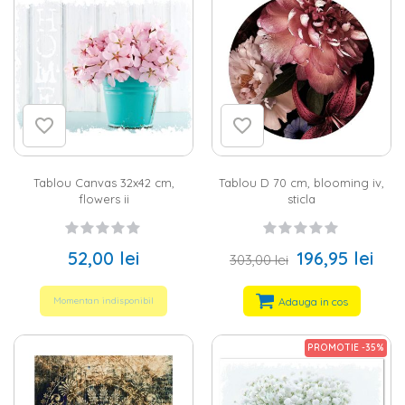
Tablou Canvas 32x42 cm,
Tablou D 70 cm, blooming iv,
flowers ii
sticla
52,00 lei
196,95 lei
303,00 lei
Adauga in cos
Momentan indisponibil
PROMOTIE -35%