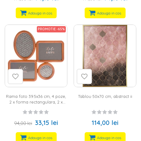
Adauga in cos
Adauga in cos
PROMOTIE -65%
Rama foto 39.5x36 cm, 4 poze,
Tablou 50x70 cm, abstract ii
2 x forma rectangulara, 2 x
forma ovala, maro, MDF/sticla
33,15 lei
114,00 lei
94,00 lei
Adauga in cos
Adauga in cos