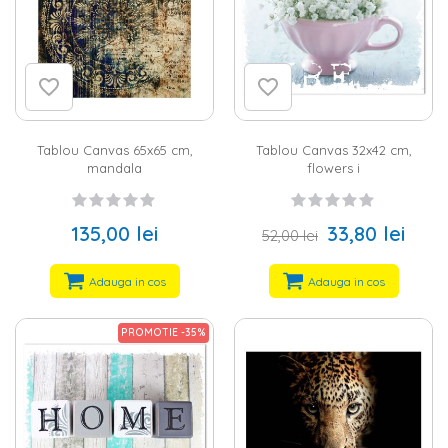
Tablou Canvas 65x65 cm,
Tablou Canvas 32x42 cm,
mandala
flowers i
135,00 lei
33,80 lei
52,00 lei
Adauga in cos
Adauga in cos
PROMOTIE -35%