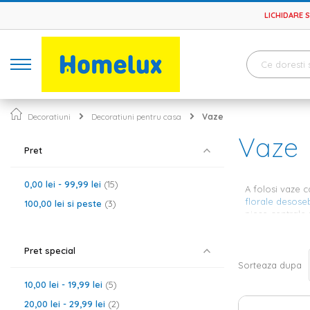
LICHIDARE 
Decoratiuni
Decoratiuni pentru casa
Vaze
Vaze
Pret
0,00 lei
-
99,99 lei
15
A folosi vaze c
florale desoseb
100,00 lei
si peste
3
piese centrale 
materialul din 
Pret special
Vaze de
Sorteaza dupa
10,00 lei
-
19,99 lei
5
Inainte de a in
modele, atat ie
20,00 lei
-
29,99 lei
2