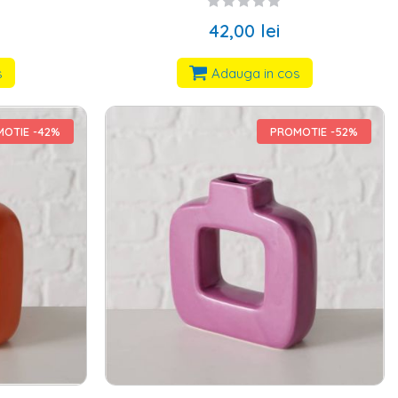
42,00 lei
s
Adauga in cos
OTIE -42%
PROMOTIE -52%