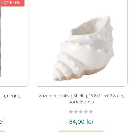
m, poti incerca sa integrezi recipientele noastre din metale
MOTIE -9%
n sticla se vor potrivi de minune intr-o camera minimalista.
eramica, intr-o nuanta calda, va aduce soarele in camera de zi,
a relaxata.
znete si proaspete pentru un aspect dramatic. Cu flori care au o
 plante diferite sunt cea mai inspirata alegere pentru a adauga
 consideri lipsite de personalitate.
cla, negru,
Vaza decorativa Shelby, 19.8x14.5x12.8 cm,
portelan, alb
ei
84,00 lei