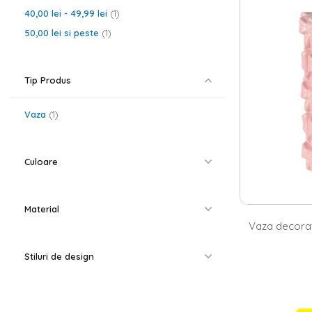
vaze din cerami
stralucitoare, 
40,00 lei
-
49,99 lei
1
50,00 lei
si peste
1
Vaze cilindir
O vaza cilindri
bucatarie sau
Tip Produs
Dupa ce ai stab
singura tulpina
textura. Apoi, 
Vaza
1
Culoare
Material
Vaza decorat
Stiluri de design