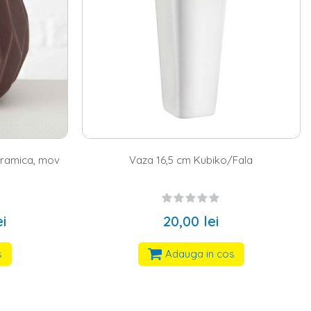
eramica, mov
Vaza 16,5 cm Kubiko/Fala
ei
20,00 lei
s
Adauga in cos