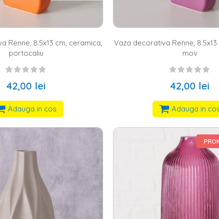
a Renne, 8.5x13 cm, ceramica,
Vaza decorativa Renne, 8.5x13
portocaliu
mov
42,00 lei
42,00 lei
Adauga in cos
Adauga in co
PROM