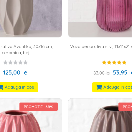
ativa Avantika, 30x16 cm,
Vaza decorativa silvi, 11x11x21 
ceramica, bej
125,00 lei
53,95 l
83,00 lei
Adauga in cos
Adauga in co
PROMOTIE -68%
PROM