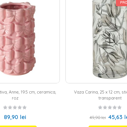
ca, fie mari, fie de dimensiuni mai mici. Intr-o incapere cu un decor gla
PRO
cum ar fi cele silver, gold sau alama. De asemenea, cele ornamentale di
ice din sticla si alte materiale
ca din sticla transparenta este o alegere clasica, iar una colorata din c
dormitor
, in vreme ce una care are un pigment rece va crea o atmosfer
ilit materialele si culorile, poti umple recipientul cu aranjamente indra
 vei obtine un rezultat minimalist, iar buchetele pline, viu colorate, din
nu mai trebuie decat sa plasezi vazele de la Homelux in locurile pe care le
iva, Anne, 19.5 cm, ceramica,
Vaza Carina, 25 x 12 cm, sti
roz
transparent
89,90 lei
45,63 l
49,90 lei