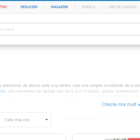
STOC
REDUCERI
MAGAZINE
HORECA
IDEI DE CADOURI
a elemente de decor este una dintre cele mai simple modalitati de a adau
ite
, alte elemente de design sau sunt, pur si simplu, goale, acestea pot
pe mese, mobila sau podea, aceste accesorii delicate si sofisticate sunt
care sunt confectionate.
Citeste mai mult
corative de sticla - colectie numeroa
clude vazele in design-ul camerelor, asigura-te ca alegi un stil care sa s
ftine, cat si la costuri mai mari, realizate din materiale calitative. Pentr