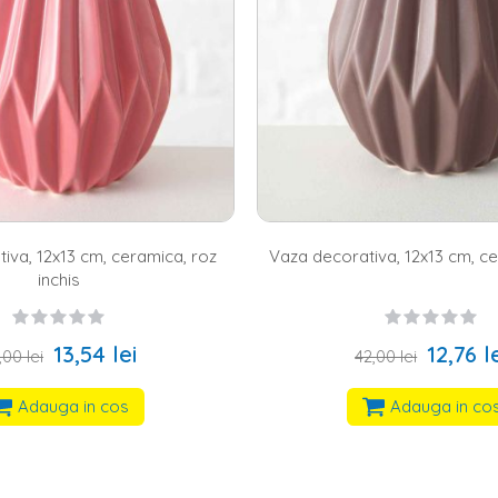
iva, 12x13 cm, ceramica, roz
Vaza decorativa, 12x13 cm, c
inchis
13,54 lei
12,76 l
,00 lei
42,00 lei
Adauga in cos
Adauga in co