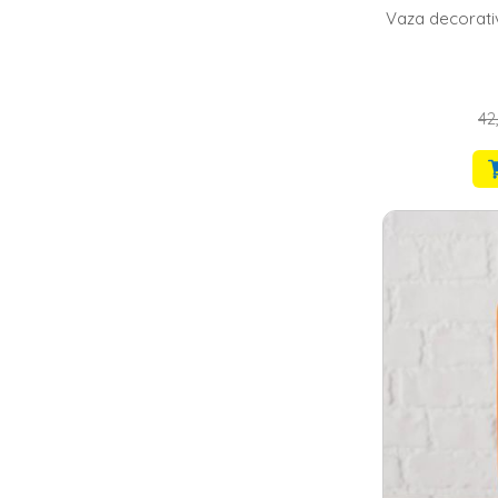
Vaza decorati
42