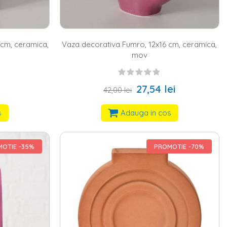
 cm, ceramica,
Vaza decorativa Fumro, 12x16 cm, ceramica,
mov
27,54 lei
42,00 lei
s
Adauga in cos
OTIE -35%
PROMOTIE -70%