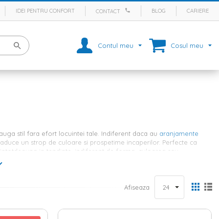
IDEI PENTRU CONFORT
BLOG
CARIERE
CONTACT
Contul meu
Cosul meu
ga stil fara efort locuintei tale. Indiferent daca au
aranjamente
 aduce un strop de culoare si prospetime incaperilor. Perfecte ca
 intotdeauna in tendinte, indiferent de forma, culoarea sau
sa de produse in gama Homelux
Afiseaza
e potriveasca spatiului tau. Pe site-ul nostru vei gasi o multime de
u o atmosfera
rustica
si contemporana in acelasi timp, iti propunem