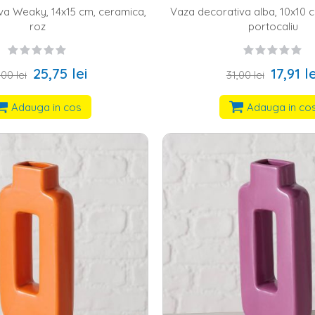
va Weaky, 14x15 cm, ceramica,
Vaza decorativa alba, 10x10 
roz
portocaliu
25,75 lei
17,91 le
,00 lei
31,00 lei
Adauga in cos
Adauga in co