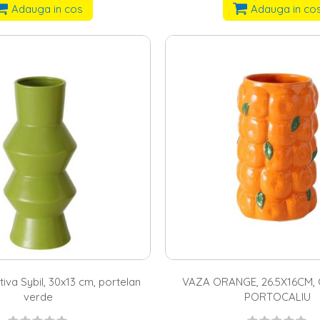
Adauga in cos
Adauga in co
iva Sybil, 30x13 cm, portelan
VAZA ORANGE, 26.5X16CM,
verde
PORTOCALIU