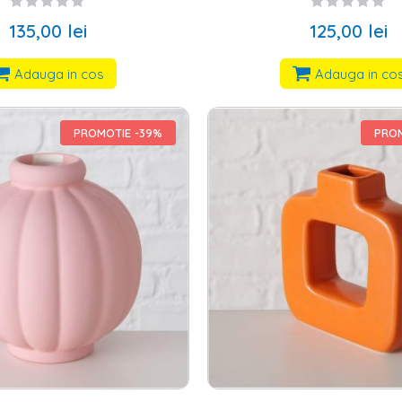
135,00 lei
125,00 lei
Adauga in cos
Adauga in co
PROMOTIE -39%
PROM