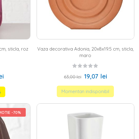
cm, sticla, roz
Vaza decorativa Adonia, 20x8x19.5 cm, sticla,
maro
ei
19,07 lei
63,00 lei
Momentan indisponibil
s
OTIE -70%