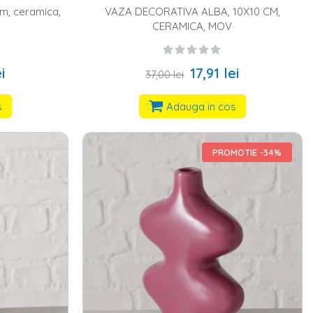
cm, ceramica,
VAZA DECORATIVA ALBA, 10X10 CM,
CERAMICA, MOV
i
17,91 lei
37,00 lei
s
Adauga in cos
PROMOTIE -34%