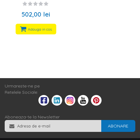
502,00 lei
Adauga in cos
Urmareste-ne pe
Retelele Sociale:
Aboneaza-te la Newsletter
ABONARE