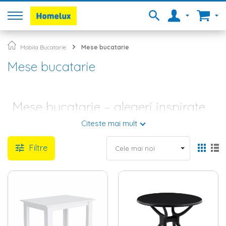
Mobila Bucatarie
Mese bucatarie
Mese bucatarie
Mese bucatarie – alegeri inspirate
cu Homelux
Citeste mai mult
Masa de bucatarie este obiectul central din bucataria ta, motiv
Filtre
pentru care este important sa faci aceasta alegere cu atentie.
In primul rand, trebuie sa alegi dimensiunea potrivita, in functie
de nevoile tale si ale familiei, dar si in functie de dimensiunea
incaperii si a celorlalte obiecte de mobilier. Ulterior, va trebui sa
te gandesti care este stilul de amenajare care ti se potriveste si
care este paleta cromatica preferata. La Homelux gasesti
mobila bucatarie
de inalta calitate, gata sa satisfaca pana si
cele mai pretentioase gusturi.