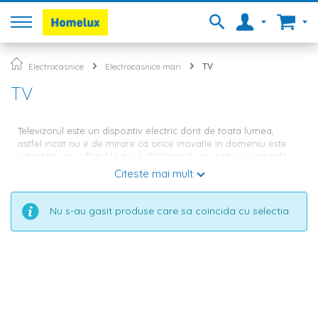
Electrocasnice
Electrocasnice mari
TV
TV
Televizorul este un dispozitiv electric dorit de toata lumea,
astfel incat nu e de mirare ca orice inovatie in domeniu este
asteptata cu sufletul la gura. Cele mai bune optiuni sunt cele
SMART si 4K. In magazinul Homelux vei descoperi produse de
Citeste mai mult
calitate superioara, care au aspectul celor clasice, dar sunt
dotate cu numeroase tehnologii si functii, conectandu-se usor
la Internet sau Wi-Fi.
Nu s-au gasit produse care sa coincida cu selectia.
Televizoare SMART si 4K Tesla -
Performanta, design modern si
preturi ieftine
Televizoarele Tesla sunt produse care reusesc sa-ti ofere o