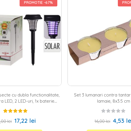
confortul tau si al familiei tale. Gradina este locul in care va intalniti d
PROMOTIE -67%
PROM
ebuie sa fie cu adevarat placuta, trebuie sa iei in calcul un aspect impor
x iti propune sa arunci o privire asupra gamei noastre de protectii ant
tru a tine insectele la distanta: de la clasicele
plase tantari
, la lumanari 
litate, care iti ofera posibilitatea de a te bucura, pe langa lumina, de se
ecoratiuni – elementele care aduc un plus de culoare
 doresti sa te bucuri de fiecare weekend alaturi de cei dragi, din curtea 
dele fixe, cat si mobile. De asemenea, iti poti alege si accesoriile prefe
un spatiu amenajat cochet cu ajutorul unui
pavilion gradina
. Si pentru c
atiul cu ajutorul plantelor. Poti alege unul dintre modelele noastre de
g
, pana la ghivece din ceramica, ghivece Buddha sau decoratiuni vesele, 
secte cu dubla functionalitate,
Set 3 lumanari contra tantar
a LED, 2 LED-uri, 1x baterie
lamaie, 8x3.5 cm
1.2 v, d 14.5 cm, h 40 cm, negru
17,22 lei
4,53 le
,00 lei
16,00 lei