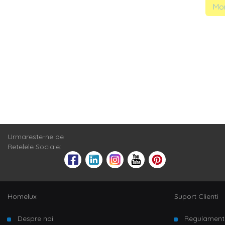
Mom
Urmareste-ne pe
Retelele Sociale:
Homelux
Suport Clienti
Despre noi
Regulament