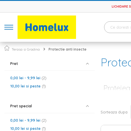
LICHIDARE 
Terasa si Gradina
Protectie anti insecte
Protec
Pret
0,00 lei
-
9,99 lei
2
Proteje
10,00 lei
si peste
1
Atunci cand iti
demarezi un p
Pret special
plus, tine cont
Sorteaza dupa
Protectie an
0,00 lei
-
9,99 lei
2
Fie ca optezi 
10,00 lei
si peste
1