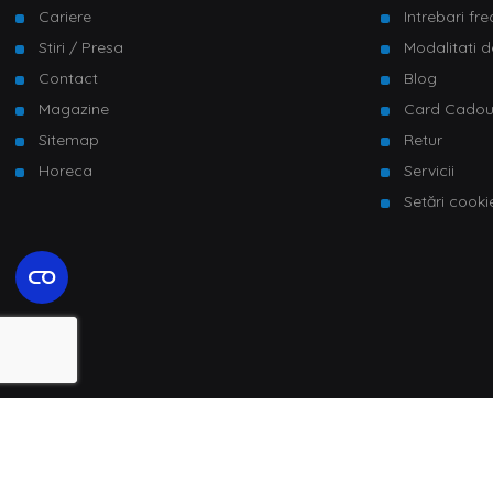
Cariere
Intrebari fr
Stiri / Presa
Modalitati d
Contact
Blog
Magazine
Card Cado
Sitemap
Retur
Horeca
Servicii
Setări cooki