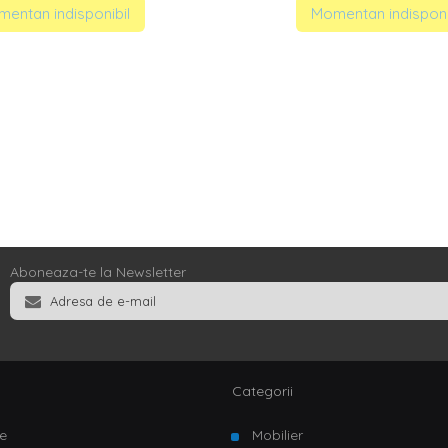
entan indisponibil
Momentan indisponi
Aboneaza-te la Newsletter
Categorii
e
Mobilier