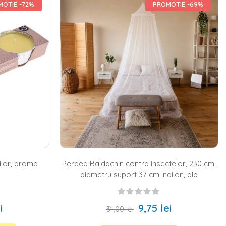
upa o zi lunga si va bucurati de o cina perfecta in familie. Si pentru
OTIE -72%
PROMOTIE -69%
tant. Sezonul cald ne aduce seri lungi alaturi de cei dragi, dar si
i insecte. Poti descoperi o gama variata de modele si o multime de
sau
aparate tantari
electrice. In plus, poti apela la lampa solara cu
rile lungi de vara fara prezenta tantarilor.
ta nu trebuie sa lipseasca un
gratar de gradina
. La noi pe site
rate. In acest fel, toata familia se poate bucura de o cina copioasa,
a atmosfera sa fie una calda si primitoare, Homelux iti propune sa
hivece flori
, dar si cateva
decoratiuni gradina
. De la variante
produsele noastre sunt potrivite pentru fiecare stil de amenajare.
ilor, aroma
Perdea Baldachin contra insectelor, 230 cm,
diametru suport 37 cm, nailon, alb
i
9,75 lei
31,00 lei