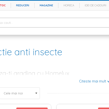
STOC
REDUCERI
MAGAZINE
HORECA
IDEI DE CADOURI
tie anti insecte
aza-ti gradina cu Homelux
Citeste mai mult
 faci planuri pentru a-ti amenaja gradina sau terasa, cu siguranta te ga
roiect de
amenajare gradina
, nu scapa din vedere varianta unui
mobilie
 ca pentru a te putea bucura de confort, trebuie sa folosesti protectii ant
ti insecte – idei salvatoare pentru un spatiu relaxant
pentru
mobilier gradina
cu masa si scaune, pentru o
umbrela terasa
sau