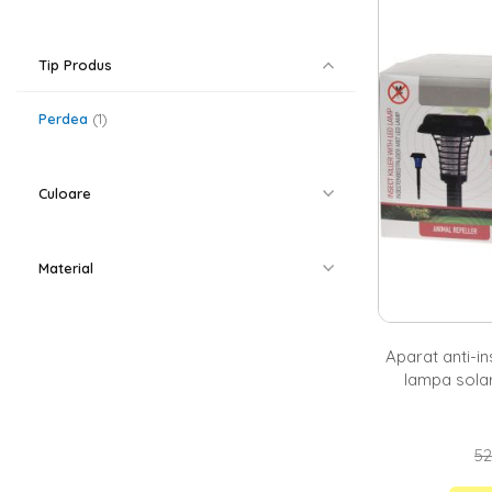
primul rand, la 
ca atmosfera tr
insecte. Homelu
Tip Produs
posibilitati pen
dubla functiona
Ghivece si d
Perdea
1
Atunci cand iti
gasesti atat mo
savurata intr-
Culoare
infumusetezi sp
clasice, simple
Material
Aparat anti-in
lampa solar
reincarcabila 
52