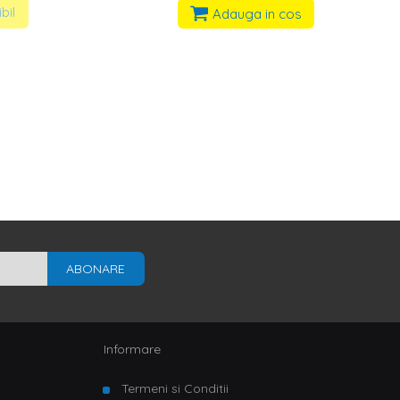
bil
Adauga in cos
ABONARE
Informare
Termeni si Conditii