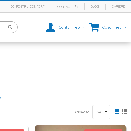
IDEI PENTRU CONFORT
BLOG
CARIERE
CONTACT
Contul meu
Cosul meu
ndesti sa alegi doar produse de calitate. De aceea, daca vrei sa
r terasa
din aluminiu slefuit, completat de un
balansoar gradina
. In
i insecte
Afiseaza
 un
foisor
, atunci cand amenajezi gradina trebuie sa te gandesti, in