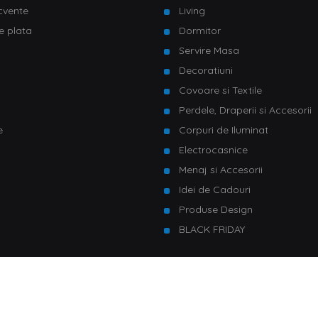
ecvente
Living
e plata
Dormitor
Servire Masa
u
Decoratiuni
Covoare si Textile
Perdele, Draperii si Accesorii
e
Corpuri de Iluminat
Electrocasnice
Menaj si Accesorii
Idei de Cadouri
Produse Design
BLACK FRIDAY