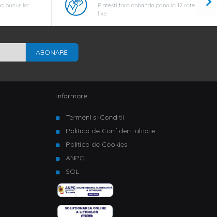
a bunurilor
Platesti fara dobanda pana la 12 rate
fixe
ABONARE
Informare
Termeni si Conditii
Politica de Confidentialitate
Politica de Cookies
ANPC
SOL