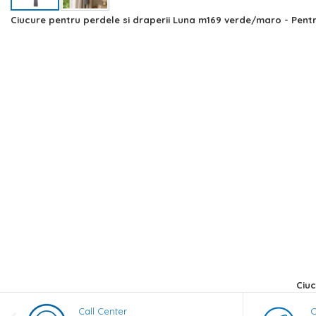
Skip
Ciucure pentru perdele si draperii Luna m169 verde/maro - Pentr
to
the
beginning
of
the
images
gallery
Ciuc
Call Center
C