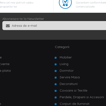
fera cel mai potrivit cadou
Garantam conformitate
propiatilor tai
comercializate
Aboneaza-te la Newsletter
Categorii
e
Mobilier
ecvente
Living
e plata
Dormitor
Servire Masa
u
Decoratiuni
Covoare si Textile
Perdele, Draperii si Accesorii
e
Corpuri de Iluminat