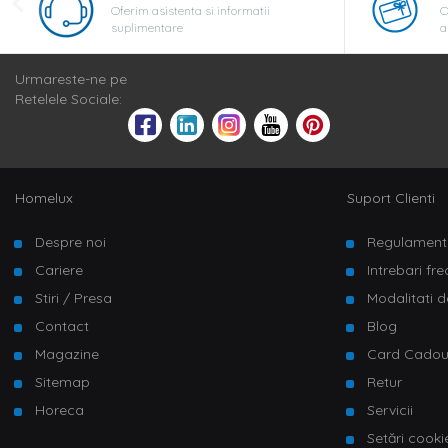
Oferim asistenta si informatii
O
suplimentare
a
Urmareste-ne pe
Retelele Sociale:
Homelux
Suport Clienti
Despre noi
Regulament
Cariere
Intrebari fr
Stiri / Presa
Modalitati d
Contact
Blog
Magazine
Card Cado
Sitemap
Retur
Horeca
Servicii
Setări cooki