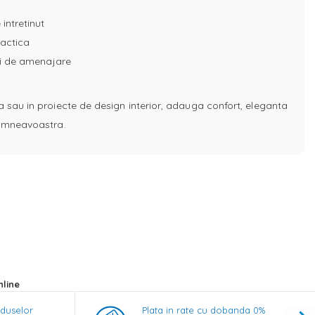
 intretinut
ractica
uri de amenajare
a sau in proiecte de design interior, adauga confort, eleganta
 dumneavoastra.
line
oduselor
Plata in rate cu dobanda 0%