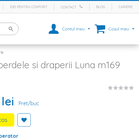
IDEI PENTRU CONFORT
BLOG
CARIERE
CONTACT
Contul meu
Cosul meu
ro
perdele si draperii Luna m169
lei
Pret/buc
cos
perator