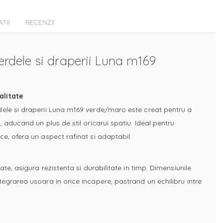
ATII
RECENZII
erdele si draperii Luna m169
alitate
dele si draperii Luna m169 verde/maro este creat pentru a
, aducand un plus de stil oricarui spatiu. Ideal pentru
ce, ofera un aspect rafinat si adaptabil.
ate, asigura rezistenta si durabilitate in timp. Dimensiunile
tegrarea usoara in orice incapere, pastrand un echilibru intre