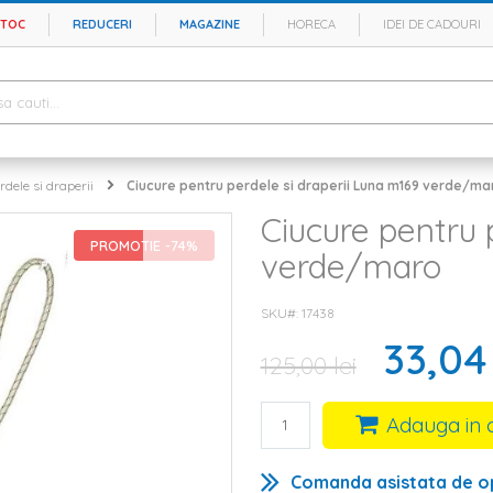
STOC
REDUCERI
MAGAZINE
HORECA
IDEI DE CADOURI
rdele si draperii
Ciucure pentru perdele si draperii Luna m169 verde/ma
Ciucure pentru 
PROMOTIE -74%
verde/maro
SKU#
17438
33,04 
125,00 lei
Adauga in 
Comanda asistata de o