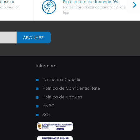
oduselor
Plata in rate cu dobanda 0%
a bunurilor
Platesti fara dobanda pana la 12 rate
fixe
ABONARE
Informare
Termeni si Conditii
Politica de Confidentialitate
Politica de Cookies
ANPC
SOL