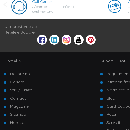
Call Center
C
Oferim asistenta si informatii
O
suplimentare
a
Urmareste-ne pe
Retelele Sociale:
Homelux
Suport Clienti
Despre noi
Regulament
Cariere
Intrebari fr
Stiri / Presa
Modalitati d
Contact
Blog
Magazine
Card Cado
Sitemap
Retur
Horeca
Servicii