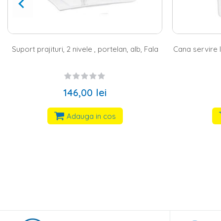
Cana servire lapte, portelan, 180 ml, alb, Fala
Cana servire 
16,00 lei
Adauga in cos