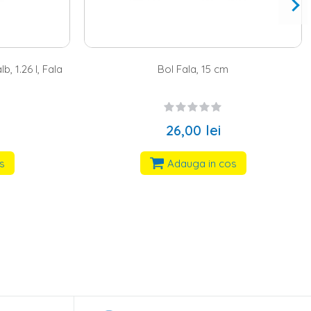
Farfurie portelan Fala, 14 cm
15,00 lei
os
Adauga in cos