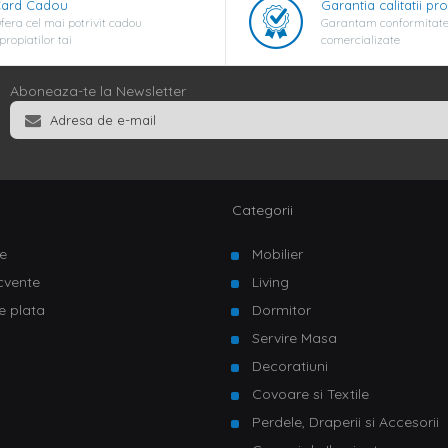
ard Cadou
Garantia calitatii pr
fera cel mai potrivit cadou
Garantam conformitate
propiatilor tai
comercializate
Aboneaza-te la Newsletter
Categorii
e
Mobilier
ecvente
Living
e plata
Dormitor
Servire Masa
u
Decoratiuni
Covoare si Textile
Perdele, Draperii si Accesorii