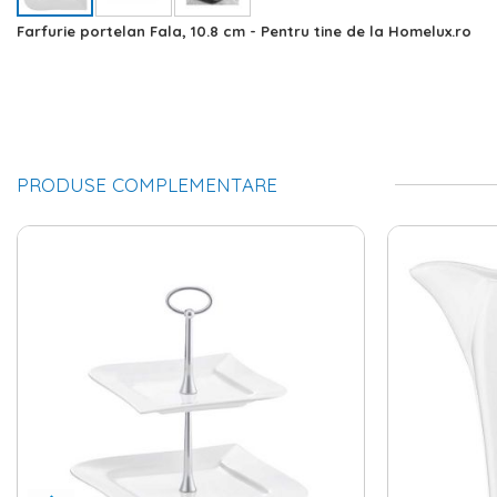
Skip
Farfurie portelan Fala, 10.8 cm - Pentru tine de la Homelux.ro
to
the
beginning
of
the
images
gallery
PRODUSE COMPLEMENTARE