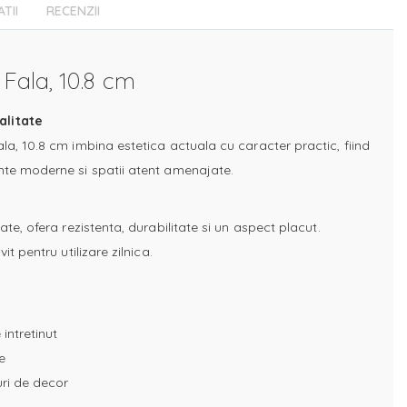
ATII
RECENZII
 Fala, 10.8 cm
alitate
la, 10.8 cm imbina estetica actuala cu caracter practic, fiind
nte moderne si spatii atent amenajate.
ate, ofera rezistenta, durabilitate si un aspect placut.
it pentru utilizare zilnica.
 intretinut
e
uri de decor