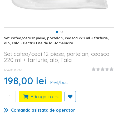
Skip
Set cafea/ceai 12 piese, portelan, ceasca 220 ml + farfurie,
to
alb, Fala - Pentru tine de la Homelux.ro
the
beginning
Set cafea/ceai 12 piese, portelan, ceasca
of
220 ml + farfurie, alb, Fala
the
images
SKU#
15967
gallery
198,00 lei
Pret/buc
Adauga in cos
Comanda asistata de operator