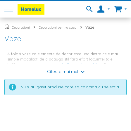
Decoratiuni
Decoratiuni pentru casa
Vaze
Vaze
A folosi vaze ca elemente de decor este una dintre cele mai
simple modalitati de a adauga stil fara efort locuintei tale.
Indiferent daca au
aranjamente florale desosebite
, alte
elemente de design sau sunt, pur si simplu, goale, acestea pot
Citeste mai mult
aduce un strop de culoare si prospetime incaperilor. Perfecte
ca piese centrale pe mese, mobila sau podea, aceste accesorii
delicate si sofisticate sunt intotdeauna in tendinte, indiferent de
Nu s-au gasit produse care sa coincida cu selectia.
forma, culoarea sau materialul din care sunt confectionate.
Vaze decorative de sticla -
colectie numeroasa de produse in
gama Homelux