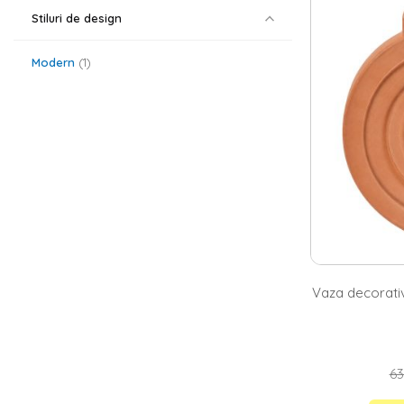
vaze din cerami
stralucitoare, 
Stiluri de design
Vaze cilindir
Modern
1
O vaza cilindri
bucatarie sau
Dupa ce ai stab
singura tulpina
textura. Apoi, 
Vaza decorativ
63