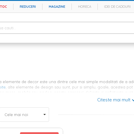
STOC
REDUCERI
MAGAZINE
HORECA
IDEI DE CADOURI
a elemente de decor este una dintre cele mai simple modalitati de a adau
ite
, alte elemente de design sau sunt, pur si simplu, goale, acestea pot
pe mese, mobila sau podea, aceste accesorii delicate si sofisticate sunt
care sunt confectionate.
Citeste mai mult
corative de sticla - colectie numeroa
clude vazele in design-ul camerelor, asigura-te ca alegi un stil care sa s
ftine, cat si la costuri mai mari, realizate din materiale calitative. Pentr