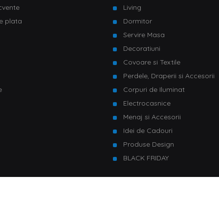
ecvente
Living
e plata
Dormitor
Servire Masa
u
Decoratiuni
Covoare si Textile
Perdele, Draperii si Accesorii
e
Corpuri de Iluminat
Electrocasnice
Menaj si Accesorii
Idei de Cadouri
Produse Design
BLACK FRIDAY