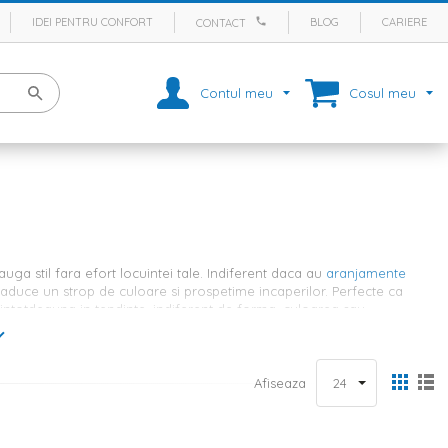
IDEI PENTRU CONFORT
BLOG
CARIERE
CONTACT
Contul meu
Cosul meu
ga stil fara efort locuintei tale. Indiferent daca au
aranjamente
 aduce un strop de culoare si prospetime incaperilor. Perfecte ca
 intotdeauna in tendinte, indiferent de forma, culoarea sau
sa de produse in gama Homelux
Afiseaza
e potriveasca spatiului tau. Pe site-ul nostru vei gasi o multime de
u o atmosfera
rustica
si contemporana in acelasi timp, iti propunem