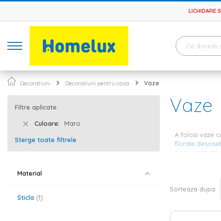
LICHIDARE 
Decoratiuni
Decoratiuni pentru casa
Vaze
Vaze
Filtre aplicate
Culoare
Maro
A folosi vaze c
Sterge toate filtrele
florale desoseb
piese centrale 
materialul din 
Material
Vaze de
Sorteaza dupa
Sticla
1
Inainte de a in
modele, atat ie