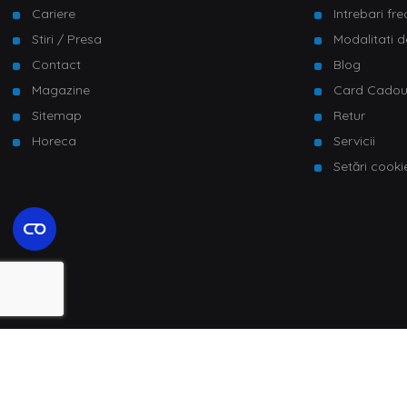
Cariere
Intrebari fr
Stiri / Presa
Modalitati d
Contact
Blog
Magazine
Card Cado
Sitemap
Retur
Horeca
Servicii
Setări cooki