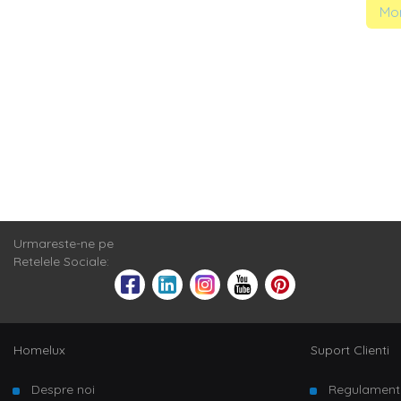
Mom
Urmareste-ne pe
Retelele Sociale:
Homelux
Suport Clienti
Despre noi
Regulament