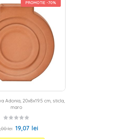
ca, fie mari, fie de dimensiuni mai mici. Intr-o incapere cu un decor gla
PROMOTIE -70%
cum ar fi cele silver, gold sau alama. De asemenea, cele ornamentale di
ice din sticla si alte materiale
ca din sticla transparenta este o alegere clasica, iar una colorata din c
dormitor
, in vreme ce una care are un pigment rece va crea o atmosfer
ilit materialele si culorile, poti umple recipientul cu aranjamente indra
 vei obtine un rezultat minimalist, iar buchetele pline, viu colorate, din
nu mai trebuie decat sa plasezi vazele de la Homelux in locurile pe care le
a Adonia, 20x8x19.5 cm, sticla,
maro
19,07 lei
,00 lei