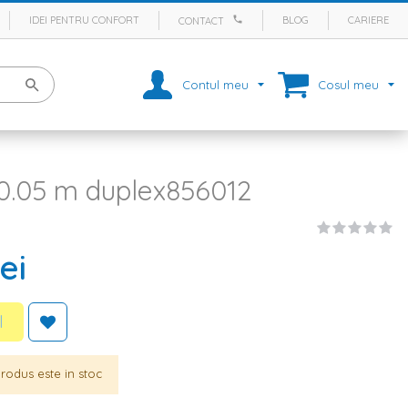
IDEI PENTRU CONFORT
BLOG
CARIERE
CONTACT
Contul meu
Cosul meu
10.05 m duplex856012
ei
l
rodus este in stoc