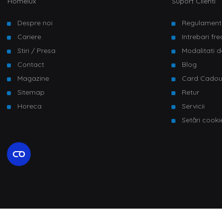
Homelux
Suport Clienti
Despre noi
Regulament
Cariere
Intrebari fr
Stiri / Presa
Modalitati d
Contact
Blog
Magazine
Card Cado
Sitemap
Retur
Horeca
Servicii
Setări cooki