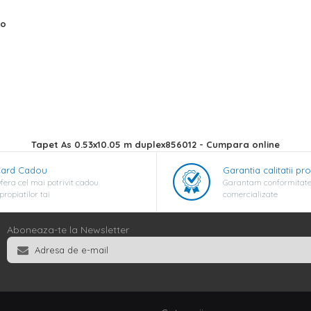
ro
Tapet As 0.53x10.05 m duplex856012 - Cumpara online
ard Cadou
Garantia calitatii pr
fera cel mai potrivit cadou
Garantam conformitate
propiatilor tai
comercializate
Aboneaza-te la Newsletter