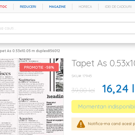
STOC
REDUCERI
MAGAZINE
HORECA
IDEI DE CADOURI
pet As 0.53x10.05 m duplex856012
Tapet As 0.53x
PROMOTIE -58%
SKU#
17945
16,24 l
39,00 lei
Momentan indisponibi
Notifica-ma cand acest p