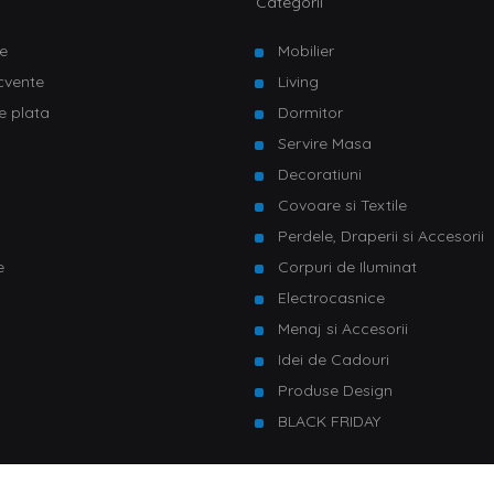
Categorii
e
Mobilier
ecvente
Living
e plata
Dormitor
Servire Masa
u
Decoratiuni
Covoare si Textile
Perdele, Draperii si Accesorii
e
Corpuri de Iluminat
Electrocasnice
Menaj si Accesorii
Idei de Cadouri
Produse Design
BLACK FRIDAY