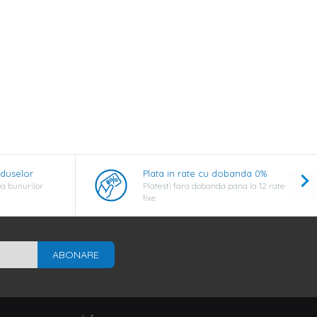
oduselor
Plata in rate cu dobanda 0%
a bunurilor
Platesti fara dobanda pana la 12 rate
fixe
ABONARE