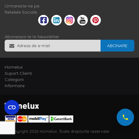
Urmareste-ne pe
Retelele Sociale:
Aboneaza-te la Newsletter
ABONARE
Homelux
Suport Clienti
Categorii
Informare
© Copyright 2026 Homelux. Toate drepturile rezervate.