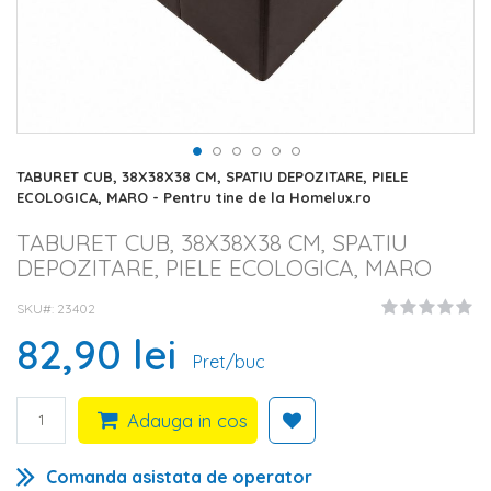
Skip
TABURET CUB, 38X38X38 CM, SPATIU DEPOZITARE, PIELE
to
ECOLOGICA, MARO - Pentru tine de la Homelux.ro
the
beginning
TABURET CUB, 38X38X38 CM, SPATIU
of
DEPOZITARE, PIELE ECOLOGICA, MARO
the
images
SKU#
23402
gallery
82,90 lei
Pret/buc
Adauga in cos
Comanda asistata de operator