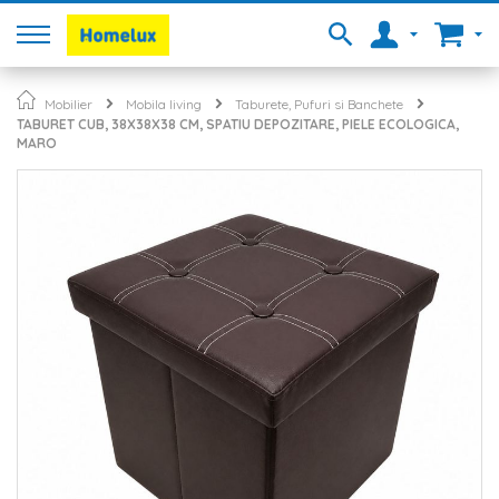
Mobilier
Mobila living
Taburete, Pufuri si Banchete
TABURET CUB, 38X38X38 CM, SPATIU DEPOZITARE, PIELE ECOLOGICA,
MARO
Skip
to
the
end
of
the
images
gallery