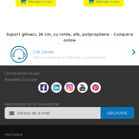
Adauga in cos
Adauga in cos
Suport ghiveci, 26 cm, cu rotile, alb, polpropilena - Cumpara
online
Call Center
Oferim asistenta si informatii suplimentare
Urmareste-ne pe
Retelele Sociale:
Aboneaza-te la Newsletter
ABONARE
Homelux