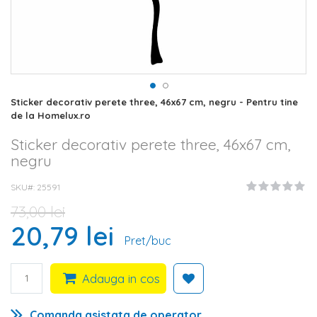
Skip
Sticker decorativ perete three, 46x67 cm, negru - Pentru tine
to
de la Homelux.ro
the
beginning
Sticker decorativ perete three, 46x67 cm,
of
negru
the
images
SKU#
25591
gallery
73,00 lei
20,79 lei
Pret/buc
Adauga in cos
Comanda asistata de operator