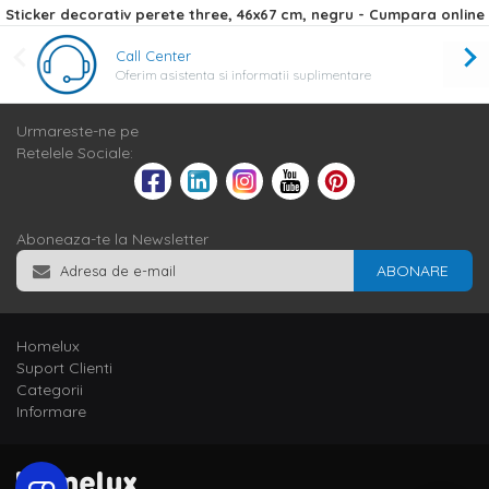
Sticker decorativ perete three, 46x67 cm, negru - Cumpara online
Call Center
Oferim asistenta si informatii suplimentare
Urmareste-ne pe
Retelele Sociale:
Aboneaza-te la Newsletter
ABONARE
Homelux
Suport Clienti
Categorii
Informare