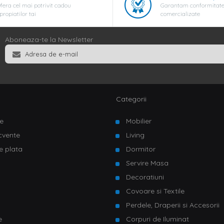
fera cel mai potrivit cadou
Garantam conformitate
propiatilor tai
comercializate
Aboneaza-te la Newsletter
Categorii
e
Mobilier
ecvente
Living
e plata
Dormitor
Servire Masa
u
Decoratiuni
Covoare si Textile
Perdele, Draperii si Accesorii
e
Corpuri de Iluminat