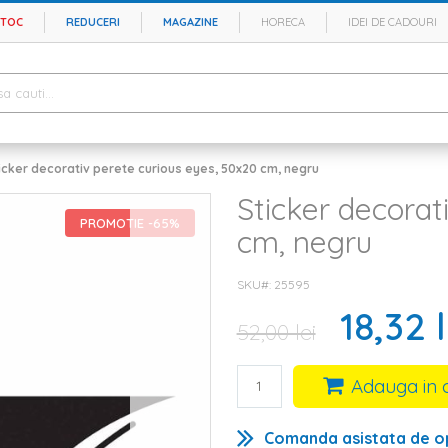
STOC
REDUCERI
MAGAZINE
HORECA
IDEI DE CADOURI
icker decorativ perete curious eyes, 50x20 cm, negru
Sticker decorat
PROMOTIE -65%
cm, negru
SKU#
25595
18,32 l
52,00 lei
Adauga in 
Comanda asistata de o