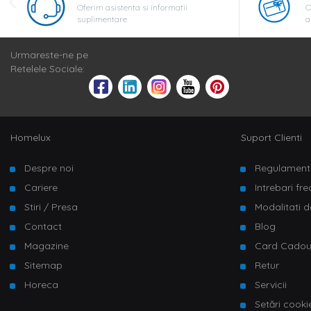
Oferim asistenta si informatii
O
suplimentare
a
Urmareste-ne pe
Retelele Sociale:
Homelux
Suport Clienti
Despre noi
Regulament
Cariere
Intrebari fr
Stiri / Presa
Modalitati d
Contact
Blog
Magazine
Card Cado
Sitemap
Retur
Horeca
Servicii
Setări cooki