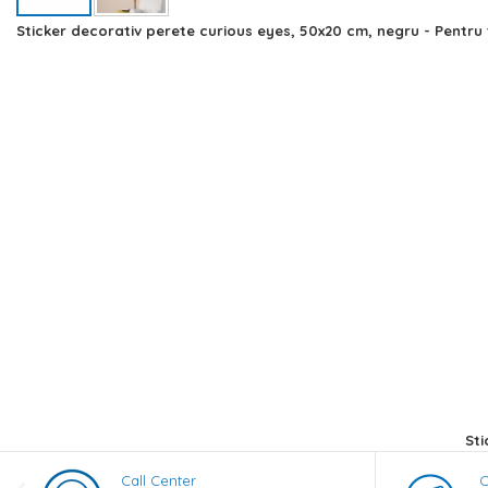
Skip
Sticker decorativ perete curious eyes, 50x20 cm, negru - Pentru 
to
the
beginning
of
the
images
gallery
Sti
Call Center
C