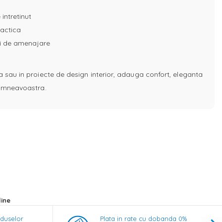
 intretinut
ractica
uri de amenajare
a sau in proiecte de design interior, adauga confort, eleganta
 dumneavoastra.
line
oduselor
Plata in rate cu dobanda 0%