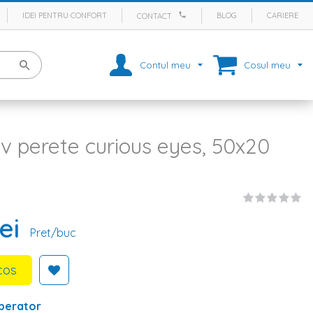
IDEI PENTRU CONFORT
BLOG
CARIERE
CONTACT
Contul meu
Cosul meu
iv perete curious eyes, 50x20
ei
Pret/buc
cos
perator