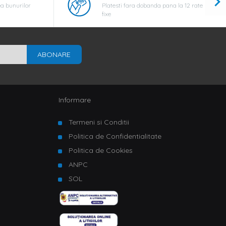
a bunurilor
Platesti fara dobanda pana la 12 rate
fixe
ABONARE
Informare
Termeni si Conditii
Politica de Confidentialitate
Politica de Cookies
ANPC
SOL