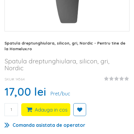
Skip
Spatula dreptunghiulara, silicon, gri, Nordic - Pentru tine de
to
la Homelux.ro
the
beginning
Spatula dreptunghiulara, silicon, gri,
of
Nordic
the
images
SKU#
14564
gallery
17,00 lei
Pret/buc
Adauga in cos
Comanda asistata de operator