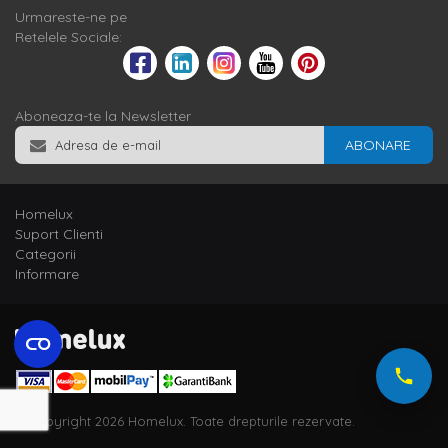
Urmareste-ne pe
Retelele Sociale:
Aboneaza-te la Newsletter
ABONARE
Homelux
Suport Clienti
Categorii
Informare
© Copyright 2026 Homelux. Toate drepturile rezervate.