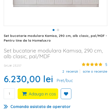
Skip
Set bucatarie modulara Kamisa, 290 cm, alb clasic, pal/MDF -
to
Pentru tine de la Homelux.ro
the
beginning
Set bucatarie modulara Kamisa, 290 cm,
of
alb clasic, pal/MDF
the
images
5
SKU#
23237
gallery
2
recenzii
scrie o recenzie
6.230,00 lei
Pret/buc
Adauga in cos
Comanda asistata de operator