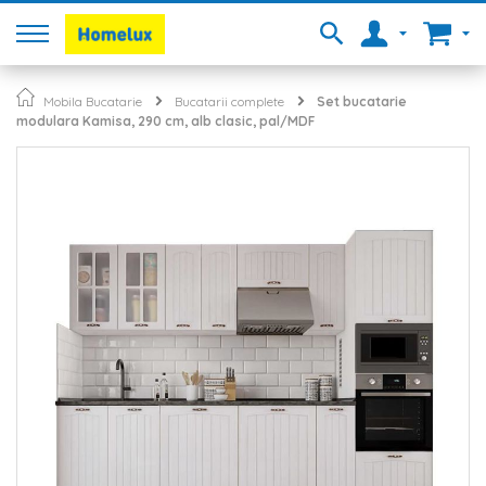
Mobila Bucatarie
Bucatarii complete
Set bucatarie
modulara Kamisa, 290 cm, alb clasic, pal/MDF
Skip
to
the
end
of
the
images
gallery