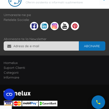
Oferim asistenta si informatii suplimentare
Urmareste-ne pe
Retelele Sociale:
Aboneaza-te la Newsletter
ABONARE
Homelux
Suport Clienti
Categorii
Informare