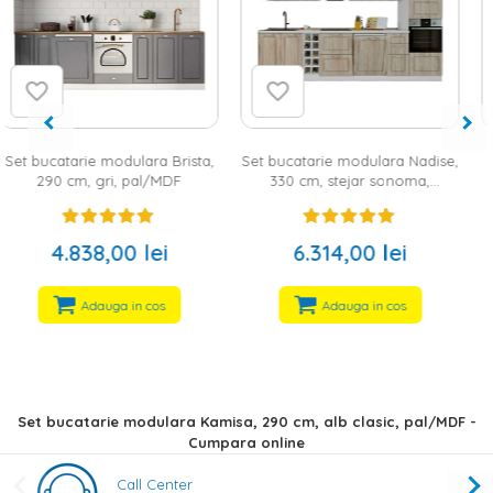
,
Set bucatarie modulara Nadise,
Set bucatarie Elma, 200 cm,
330 cm, stejar sonoma,
sonoma/antracit, pal
pal/MDF
6.314,00 lei
1.979,00 lei
Adauga in cos
Momentan indisponibil
Set bucatarie modulara Kamisa, 290 cm, alb clasic, pal/MDF -
Cumpara online
Call Center