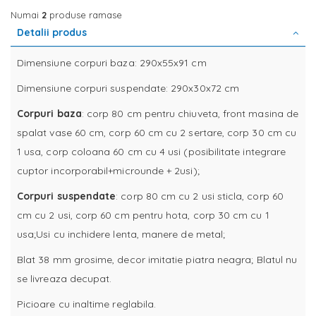
Numai
2
produse ramase
Detalii produs
Dimensiune corpuri baza: 290x55x91 cm
Dimensiune corpuri suspendate: 290x30x72 cm
Corpuri baza
: corp 80 cm pentru chiuveta, front masina de
spalat vase 60 cm, corp 60 cm cu 2 sertare, corp 30 cm cu
1 usa, corp coloana 60 cm cu 4 usi (posibilitate integrare
cuptor incorporabil+microunde + 2usi);
Corpuri suspendate
: corp 80 cm cu 2 usi sticla, corp 60
cm cu 2 usi, corp 60 cm pentru hota, corp 30 cm cu 1
usa;Usi cu inchidere lenta, manere de metal;
Blat 38 mm grosime, decor imitatie piatra neagra; Blatul nu
se livreaza decupat.
Picioare cu inaltime reglabila.