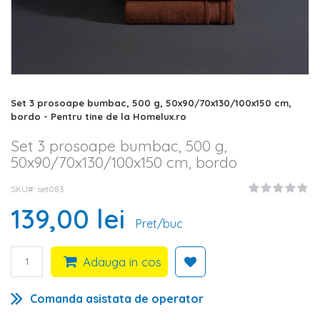
Skip
Set 3 prosoape bumbac, 500 g, 50x90/70x130/100x150 cm,
to
bordo - Pentru tine de la Homelux.ro
the
beginning
Set 3 prosoape bumbac, 500 g,
of
50x90/70x130/100x150 cm, bordo
the
images
SKU#
set083
gallery
139,00 lei
Pret/buc
Adauga in cos
Comanda asistata de operator