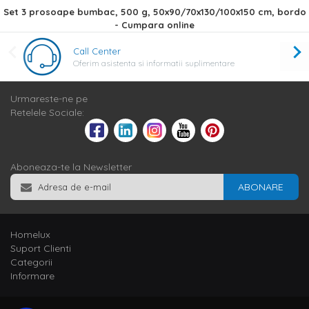
Set 3 prosoape bumbac, 500 g, 50x90/70x130/100x150 cm, bordo
- Cumpara online
Call Center
Oferim asistenta si informatii suplimentare
Urmareste-ne pe
Retelele Sociale:
Aboneaza-te la Newsletter
ABONARE
Homelux
Suport Clienti
Categorii
Informare