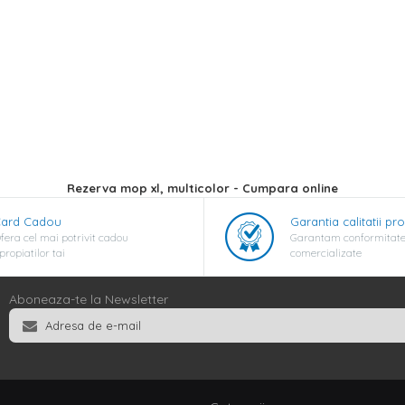
Rezerva mop xl, multicolor - Cumpara online
ard Cadou
Garantia calitatii pr
fera cel mai potrivit cadou
Garantam conformitate
propiatilor tai
comercializate
Aboneaza-te la Newsletter