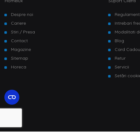
Homelux
Suport Clienti
Despre noi
Regulament
Cariere
Intrebari fr
Stiri / Presa
Modalitati d
Contact
Blog
Magazine
Card Cado
Sitemap
Retur
Horeca
Servicii
Setări cooki