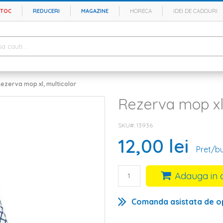
STOC
REDUCERI
MAGAZINE
HORECA
IDEI DE CADOURI
ezerva mop xl, multicolor
Rezerva mop xl,
SKU#
13936
12,00 lei
Pret/b
Adauga in 
Comanda asistata de o