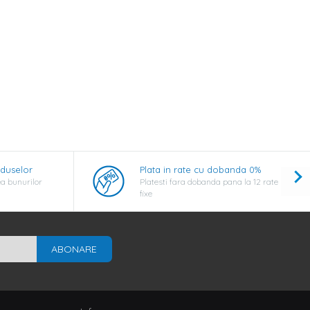
oduselor
Plata in rate cu dobanda 0%
a bunurilor
Platesti fara dobanda pana la 12 rate
fixe
ABONARE