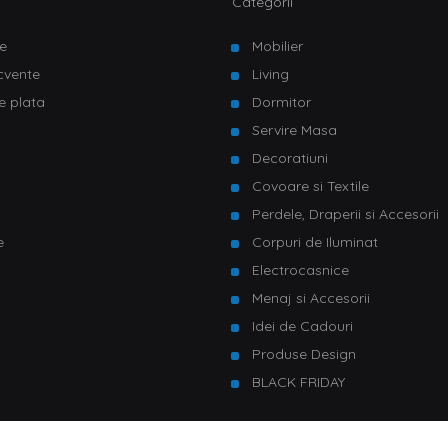
Categorii
e
Mobilier
ecvente
Living
e plata
Dormitor
Servire Masa
u
Decoratiuni
Covoare si Textile
Perdele, Draperii si Accesorii
e
Corpuri de Iluminat
Electrocasnice
Menaj si Accesorii
Idei de Cadouri
Produse Design
BLACK FRIDAY