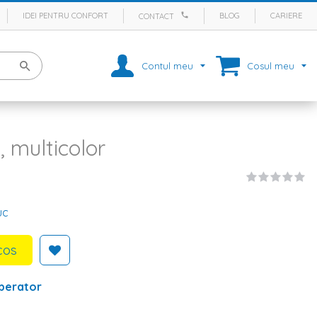
IDEI PENTRU CONFORT
BLOG
CARIERE
CONTACT
Contul meu
Cosul meu
 multicolor
uc
cos
perator