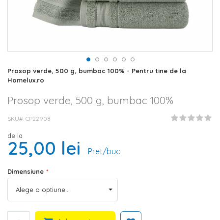
Skip
Prosop verde, 500 g, bumbac 100% - Pentru tine de la
to
Homelux.ro
the
beginning
Prosop verde, 500 g, bumbac 100%
of
the
SKU#
CP22908
images
gallery
de la
25,00 lei
Pret/buc
Dimensiune