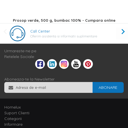
Prosop verde, 500 g, bumbac 100% - Cumpara online
Call Center
Oferim asistenta si informatii suplimentare
Urmareste-ne pe
Retelele Sociale:
Aboneaza-te la Newsletter
ABONARE
Homelux
Suport Clienti
Categorii
Informare