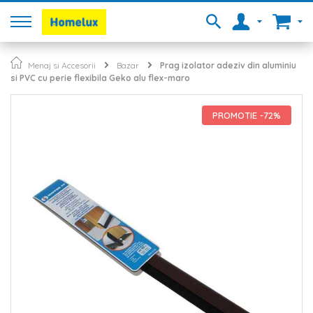
Menaj si Accesorii
Bazar
Prag izolator adeziv din aluminiu
si PVC cu perie flexibila Geko alu flex-maro
Skip
to
PROMOTIE -72%
the
end
of
the
images
gallery