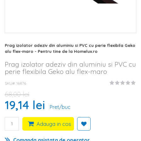
Skip
Prag izolator adeziv din aluminiu si PVC cu perie flexibila Geko
to
alu flex-maro - Pentru tine de la Homelux.ro
the
beginning
Prag izolator adeziv din aluminiu si PVC cu
of
perie flexibila Geko alu flex-maro
the
images
SKU#
16876
gallery
68,00 lei
19,14 lei
Pret/buc
Adauga in cos
Comanda asistata de operator