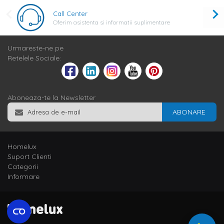
Call Center
Oferim asistenta si informatii suplimentare
Urmareste-ne pe
Retelele Sociale:
Aboneaza-te la Newsletter
ABONARE
Homelux
Suport Clienti
Categorii
Informare