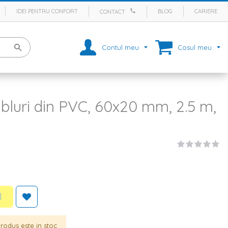
IDEI PENTRU CONFORT
BLOG
CARIERE
CONTACT
Contul meu
Cosul meu
abluri din PVC, 60x20 mm, 2.5 m,
l
rodus este in stoc