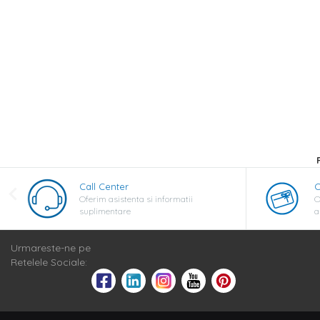
Call Center
C
Oferim asistenta si informatii
O
suplimentare
a
Urmareste-ne pe
Retelele Sociale: