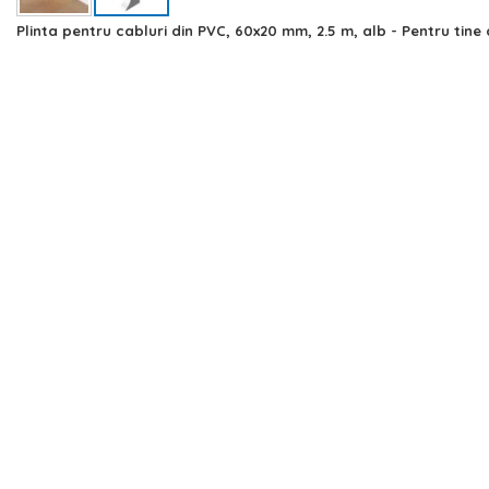
Skip
Plinta pentru cabluri din PVC, 60x20 mm, 2.5 m, alb - Pentru tine
to
the
beginning
of
the
images
gallery