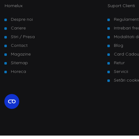
Homelux
Suport Clienti
Despre noi
Regulament
Cariere
Intrebari fr
Stiri / Presa
Modalitati d
Contact
Blog
Magazine
Card Cado
Sitemap
Retur
Horeca
Servicii
Setări cooki