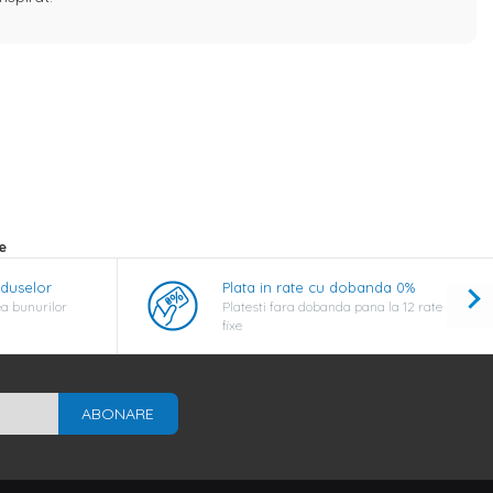
e
oduselor
Plata in rate cu dobanda 0%
a bunurilor
Platesti fara dobanda pana la 12 rate
fixe
ABONARE