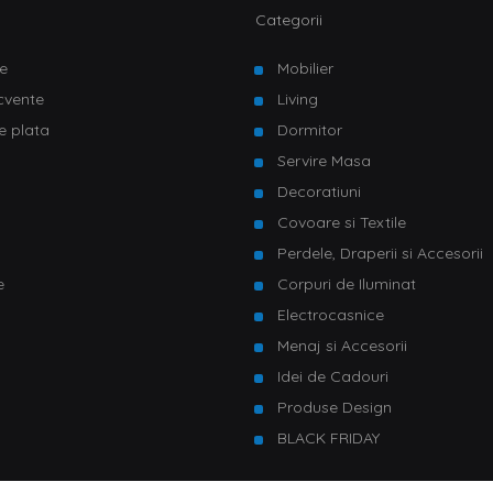
Categorii
e
Mobilier
ecvente
Living
e plata
Dormitor
Servire Masa
u
Decoratiuni
Covoare si Textile
Perdele, Draperii si Accesorii
e
Corpuri de Iluminat
Electrocasnice
Menaj si Accesorii
Idei de Cadouri
Produse Design
BLACK FRIDAY