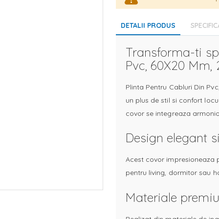
DETALII PRODUS
SPECIFIC
Transforma-ti spa
Pvc, 60X20 Mm, 2
Plinta Pentru Cabluri Din Pv
un plus de stil si confort loc
covor se integreaza armonios
Design elegant si
Acest covor impresioneaza pri
pentru living, dormitor sau h
Materiale premiu
Realizat din materiale de ina