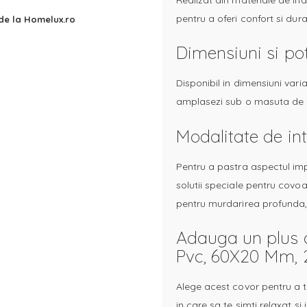
pentru a oferi confort si dur
 de la Homelux.ro
Dimensiuni si pot
Disponibil in dimensiuni varia
amplasezi sub o masuta de c
Modalitate de int
Pentru a pastra aspectul im
solutii speciale pentru covoar
pentru murdarirea profunda,
Adauga un plus de
Pvc, 60X20 Mm, 2
Alege acest covor pentru a t
in care sa te simti relaxat si 