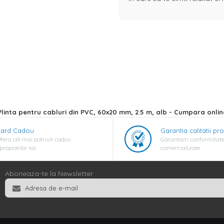
Plinta pentru cabluri din PVC, 60x20 mm, 2.5 m, alb - Cumpara onlin
ard Cadou
Garantia calitatii pr
fera cel mai potrivit cadou
Garantam conformitate
propiatilor tai
comercializate
Aboneaza-te la Newsletter