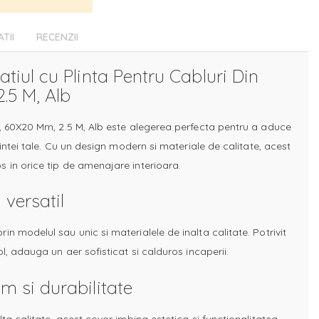
ATII
RECENZII
tiul cu Plinta Pentru Cabluri Din
.5 M, Alb
c, 60X20 Mm, 2.5 M, Alb este alegerea perfecta pentru a aduce
uintei tale. Cu un design modern si materiale de calitate, acest
 in orice tip de amenajare interioara.
 versatil
n modelul sau unic si materialele de inalta calitate. Potrivit
ol, adauga un aer sofisticat si calduros incaperii.
m si durabilitate
lta calitate, acest covor imbina estetica si functionalitatea