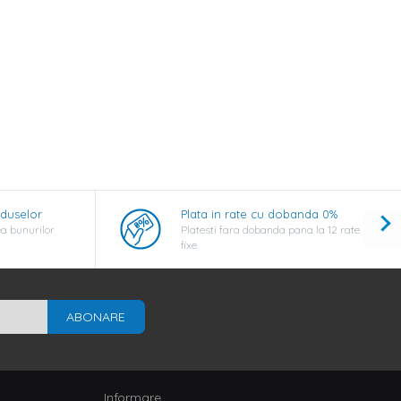
oduselor
Plata in rate cu dobanda 0%
a bunurilor
Platesti fara dobanda pana la 12 rate
fixe
ABONARE
Informare