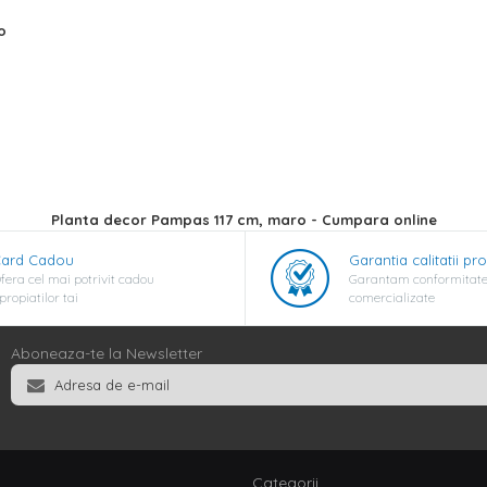
o
Planta decor Pampas 117 cm, maro - Cumpara online
ard Cadou
Garantia calitatii pr
fera cel mai potrivit cadou
Garantam conformitate
propiatilor tai
comercializate
Aboneaza-te la Newsletter
Categorii