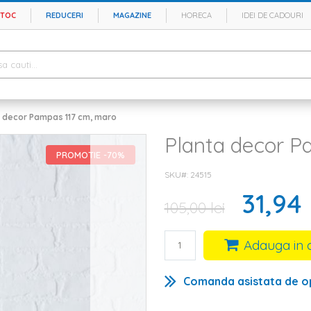
STOC
REDUCERI
MAGAZINE
HORECA
IDEI DE CADOURI
a decor Pampas 117 cm, maro
Planta decor P
PROMOTIE -70%
SKU#
24515
31,94 
105,00 lei
Adauga in 
Comanda asistata de o