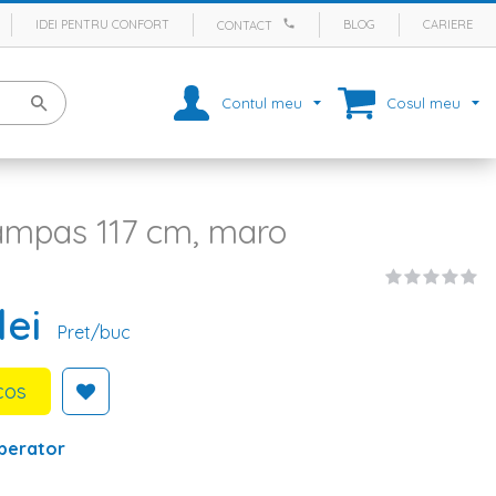
IDEI PENTRU CONFORT
BLOG
CARIERE
CONTACT
Contul meu
Cosul meu
ampas 117 cm, maro
lei
Pret/buc
cos
perator