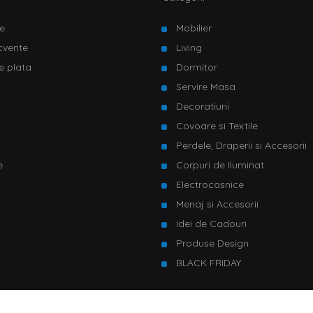
e
Mobilier
ecvente
Living
e plata
Dormitor
Servire Masa
u
Decoratiuni
Covoare si Textile
Perdele, Draperii si Accesorii
e
Corpuri de Iluminat
Electrocasnice
Menaj si Accesorii
Idei de Cadouri
Produse Design
BLACK FRIDAY