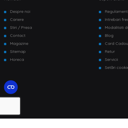
Despre noi
Regulament
Cariere
Intrebari fr
Stiri / Presa
Modalitati d
Contact
Blog
Magazine
Card Cado
Sitemap
Retur
Horeca
Servicii
Setări cooki