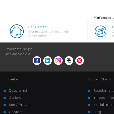
Plafoniera 
Call Center
C
Oferim asistenta si informatii
O
suplimentare
a
Urmareste-ne pe
Retelele Sociale:
Homelux
Suport Clienti
Despre noi
Regulament
Cariere
Intrebari fr
Stiri / Presa
Modalitati d
Contact
Blog