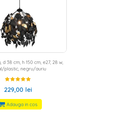
, d 38 cm, h 150 cm, e27, 28 w,
l/plastic, negru/auriu
229,00 lei
Adauga in cos