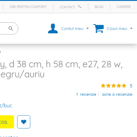
IDEI PENTRU CONFORT
BLOG
CARIERE
CONTACT
Contul meu
Cosul meu
u
y, d 38 cm, h 58 cm, e27, 28 w,
negru/auriu
5
1
recenzie
scrie o recenzie
t/buc
cos