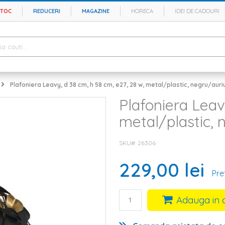
STOC
REDUCERI
MAGAZINE
HORECA
IDEI DE CADOURI
Plafoniera Leavy, d 38 cm, h 58 cm, e27, 28 w, metal/plastic, negru/auri
Plafoniera Leav
metal/plastic, 
SKU#
26306
229,00 lei
Pre
Adauga in 