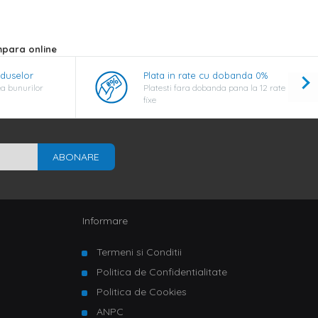
mpara online
oduselor
Plata in rate cu dobanda 0%
a bunurilor
Platesti fara dobanda pana la 12 rate
fixe
ABONARE
Informare
Termeni si Conditii
Politica de Confidentialitate
Politica de Cookies
ANPC