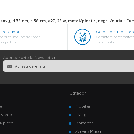
Leavy, d 38 cm, h 58 cm, e27, 28 w, metal/plastic, negru/auriu - Cu
ard Cadou
Garantia calitatii pr
fera cel mai potrivit cadou
Garantam conformitate
propiatilor tai
comercializate
Aboneaza-te la Newsletter
Categorii
e
Mobilier
ecvente
Living
e plata
Dormitor
Servire Masa