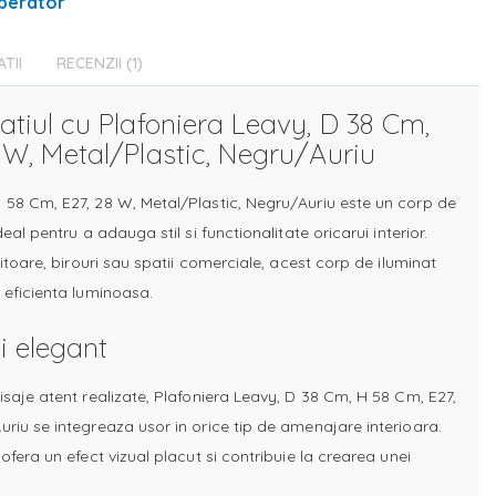
perator
ATII
RECENZII
1
atiul cu Plafoniera Leavy, D 38 Cm,
 W, Metal/Plastic, Negru/Auriu
 58 Cm, E27, 28 W, Metal/Plastic, Negru/Auriu este un corp de
deal pentru a adauga stil si functionalitate oricarui interior.
mitoare, birouri sau spatii comerciale, acest corp de iluminat
 eficienta luminoasa.
i elegant
isaje atent realizate, Plafoniera Leavy, D 38 Cm, H 58 Cm, E27,
uriu se integreaza usor in orice tip de amenajare interioara.
 ofera un efect vizual placut si contribuie la crearea unei