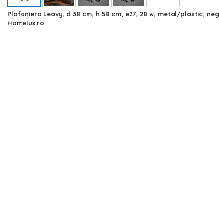
Skip
Plafoniera Leavy, d 38 cm, h 58 cm, e27, 28 w, metal/plastic, neg
to
Homelux.ro
the
beginning
of
the
images
gallery