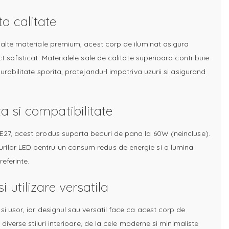
ta calitate
i alte materiale premium, acest corp de iluminat asigura
ct sofisticat. Materialele sale de calitate superioara contribuie
durabilitate sporita, protejandu-l impotriva uzurii si asigurand
ta si compatibilitate
 E27, acest produs suporta becuri de pana la 60W (neincluse).
ilor LED pentru un consum redus de energie si o lumina
eferinte.
i utilizare versatila
si usor, iar designul sau versatil face ca acest corp de
u diverse stiluri interioare, de la cele moderne si minimaliste