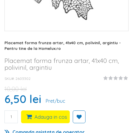
Skip
Placemat forma frunza artar, 41x40 cm, polivinil, argintiu -
to
Pentru tine de la Homelux.ro
the
beginning
Placemat forma frunza artar, 41x40 cm,
of
polivinil, argintiu
the
images
SKU#
2603302
gallery
10,00 lei
6,50 lei
Pret/buc
Adauga in cos
Comanda asistata de operator