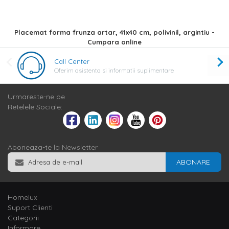
Placemat forma frunza artar, 41x40 cm, polivinil, argintiu -
Cumpara online
Call Center
Oferim asistenta si informatii suplimentare
Urmareste-ne pe
Retelele Sociale:
Aboneaza-te la Newsletter
ABONARE
Homelux
Suport Clienti
Categorii
Informare