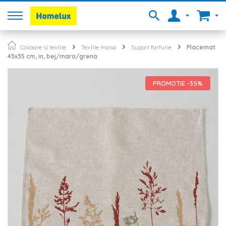
Covoare si textile
Textile masa
Suport farfurie
Placemat
45x35 cm, in, bej/maro/grena
Skip
to
PROMOTIE -35%
the
end
of
the
images
gallery