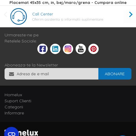
Placemat 45x35 cm, in, bej/maro/grena - Cumpara online
Call Center
Oferim asistenta si informatii suplimentare
Urmareste-ne pe
Retelele Sociale:
Aboneaza-te la Newsletter
ABONARE
Homelux
Suport Clienti
Categorii
Informare