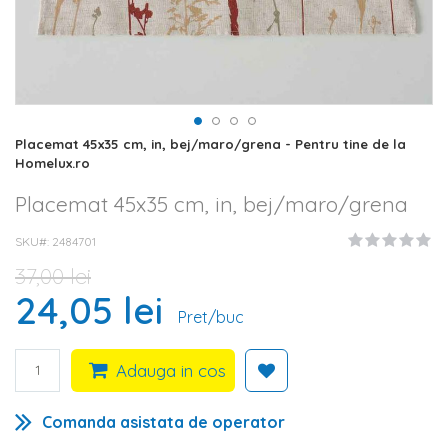
Skip
Placemat 45x35 cm, in, bej/maro/grena - Pentru tine de la
to
Homelux.ro
the
beginning
Placemat 45x35 cm, in, bej/maro/grena
of
the
SKU#
2484701
images
gallery
37,00 lei
24,05 lei
Pret/buc
Adauga in cos
Comanda asistata de operator