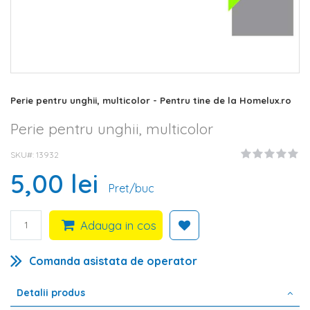
Skip
Perie pentru unghii, multicolor - Pentru tine de la Homelux.ro
to
the
Perie pentru unghii, multicolor
beginning
of
SKU#
13932
the
5,00 lei
images
Pret/buc
gallery
Adauga in cos
Comanda asistata de operator
Detalii produs