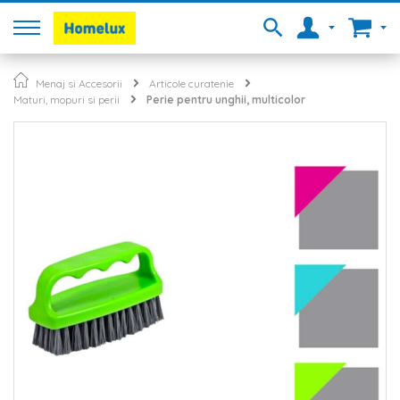
Menaj si Accesorii
Articole curatenie
Maturi, mopuri si perii
Perie pentru unghii, multicolor
Skip
to
the
end
of
the
images
gallery