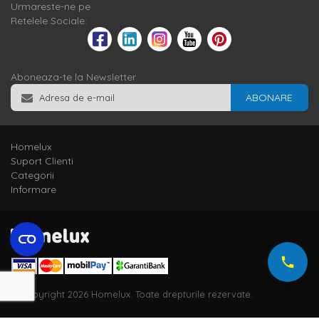
Urmareste-ne pe
Retelele Sociale:
Aboneaza-te la Newsletter
ABONARE
Homelux
Suport Clienti
Categorii
Informare
© Copyright 2026 Homelux. Toate drepturile rezervate.