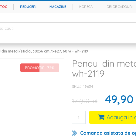
STOC
REDUCERI
MAGAZINE
HORECA
IDEI DE CADOURI
 din metal/sticla, 30x36 cm, 1xe27, 60 w - wh-2119
Pendul din meta
PROMOTIE -72%
wh-2119
SKU#
19634
49,90 
177,00 lei
Adauga in 
Comanda asistata de o