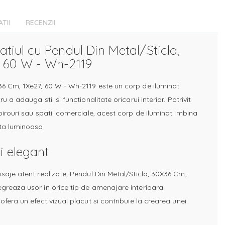
ATII
RECENZII
tiul cu Pendul Din Metal/Sticla,
, 60 W - Wh-2119
36 Cm, 1Xe27, 60 W - Wh-2119 este un corp de iluminat
u a adauga stil si functionalitate oricarui interior. Potrivit
 birouri sau spatii comerciale, acest corp de iluminat imbina
nta luminoasa.
i elegant
isaje atent realizate, Pendul Din Metal/Sticla, 30X36 Cm,
egreaza usor in orice tip de amenajare interioara.
 ofera un efect vizual placut si contribuie la crearea unei