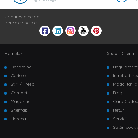
suplimentare
a
Urmareste-ne pe
Retelele Sociale:
Homelux
Suport Clienti
Despre noi
Regulament
Cariere
Intrebari fr
Stiri / Presa
Modalitati d
Contact
Blog
Magazine
Card Cado
Sitemap
Retur
Horeca
Servicii
Setări cooki