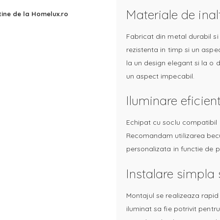
Materiale de inal
 tine de la Homelux.ro
Fabricat din metal durabil s
rezistenta in timp si un aspe
la un design elegant si la o 
un aspect impecabil.
Iluminare eficien
Echipat cu soclu compatibil
Recomandam utilizarea becur
personalizata in functie de pr
Instalare simpla s
Montajul se realizeaza rapid 
iluminat sa fie potrivit pentr