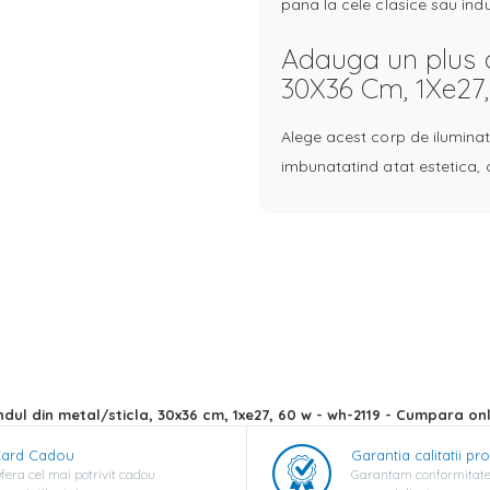
pana la cele clasice sau indu
Adauga un plus de
30X36 Cm, 1Xe27,
Alege acest corp de iluminat
imbunatatind atat estetica, ca
ndul din metal/sticla, 30x36 cm, 1xe27, 60 w - wh-2119 - Cumpara onl
ard Cadou
Garantia calitatii pr
fera cel mai potrivit cadou
Garantam conformitate