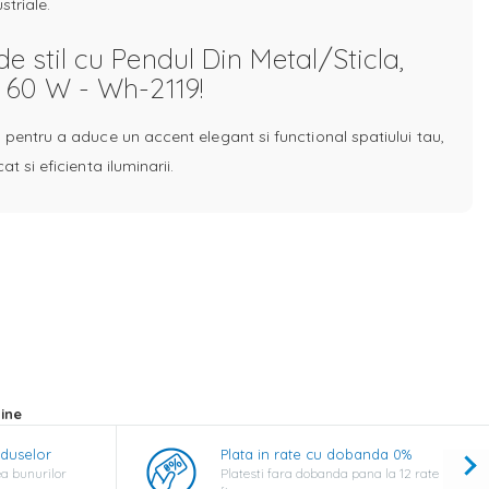
striale.
 stil cu Pendul Din Metal/Sticla,
 60 W - Wh-2119!
 pentru a aduce un accent elegant si functional spatiului tau,
t si eficienta iluminarii.
ine
oduselor
Plata in rate cu dobanda 0%
a bunurilor
Platesti fara dobanda pana la 12 rate