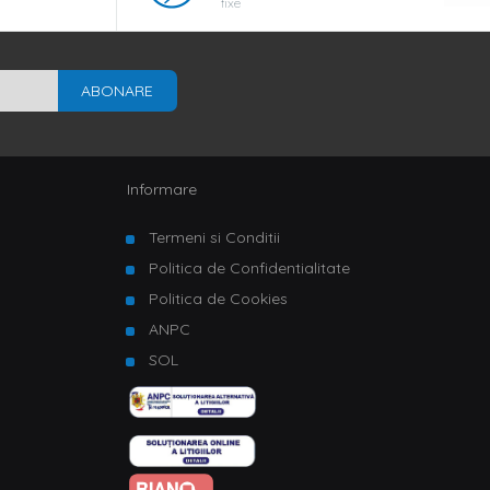
fixe
ABONARE
Informare
Termeni si Conditii
Politica de Confidentialitate
Politica de Cookies
ANPC
SOL