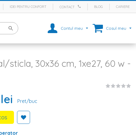
IDEI PENTRU CONFORT
BLOG
CARIERE
CONTACT
Contul meu
Cosul meu
l/sticla, 30x36 cm, 1xe27, 60 w -
lei
Pret/buc
cos
perator