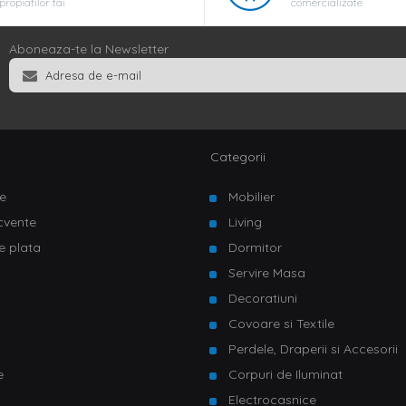
propiatilor tai
comercializate
Aboneaza-te la Newsletter
Categorii
e
Mobilier
ecvente
Living
e plata
Dormitor
Servire Masa
u
Decoratiuni
Covoare si Textile
Perdele, Draperii si Accesorii
e
Corpuri de Iluminat
Electrocasnice