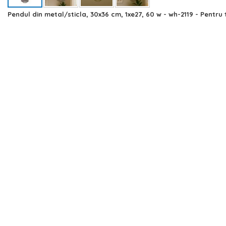
Skip
Pendul din metal/sticla, 30x36 cm, 1xe27, 60 w - wh-2119 - Pentru
to
the
beginning
of
the
images
gallery