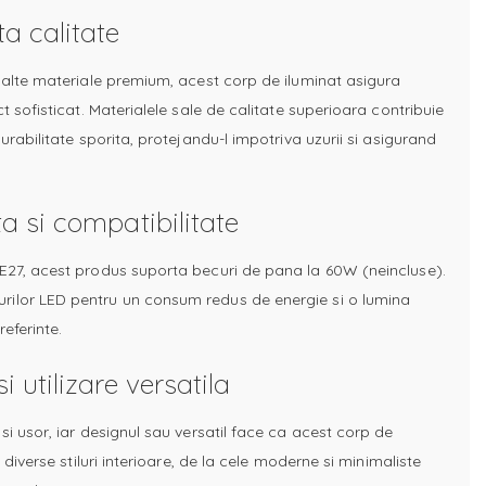
ta calitate
i alte materiale premium, acest corp de iluminat asigura
ct sofisticat. Materialele sale de calitate superioara contribuie
durabilitate sporita, protejandu-l impotriva uzurii si asigurand
ta si compatibilitate
 E27, acest produs suporta becuri de pana la 60W (neincluse).
ilor LED pentru un consum redus de energie si o lumina
eferinte.
i utilizare versatila
si usor, iar designul sau versatil face ca acest corp de
u diverse stiluri interioare, de la cele moderne si minimaliste