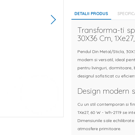
DETALII PRODUS
SPECIFIC
Transforma-ti spa
30X36 Cm, 1Xe27
Pendul Din Metal/Sticla, 30X
modern si versatil, ideal pentr
pentru livinguri, dormitoare,
designul sofisticat cu eficie
Design modern s
Cu un stil contemporan si fin
1Xe27, 60 W - Wh-2119 se int
Dimensiunile sale echilibrate
atmosfere primitoare.