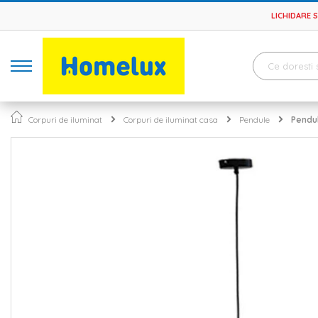
LICHIDARE 
Corpuri de iluminat
Corpuri de iluminat casa
Pendule
Pendul
Skip
to
the
end
of
the
images
gallery