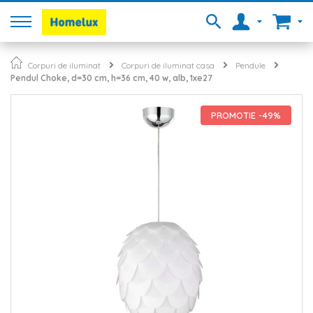
Corpuri de iluminat
Corpuri de iluminat casa
Pendule
Pendul Choke, d=30 cm, h=36 cm, 40 w, alb, 1xe27
Skip
to
PROMOTIE -49%
the
end
of
the
images
gallery