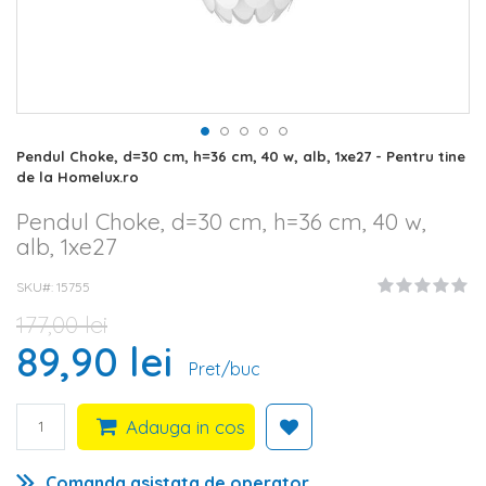
Skip
Pendul Choke, d=30 cm, h=36 cm, 40 w, alb, 1xe27 - Pentru tine
to
de la Homelux.ro
the
beginning
Pendul Choke, d=30 cm, h=36 cm, 40 w,
of
alb, 1xe27
the
images
SKU#
15755
gallery
177,00 lei
89,90 lei
Pret/buc
Adauga in cos
Comanda asistata de operator