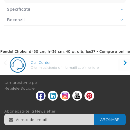
Specificatii
Recenzii
Pendul Choke, d=30 cm, h=36 cm, 40 w, alb, 1xe27 - Cumpara online
Call Center
Oferim asistenta si informatii suplimentare
Urmareste-ne pe
Retelele Sociale:
Aboneaza-te la Newsletter
ABONARE