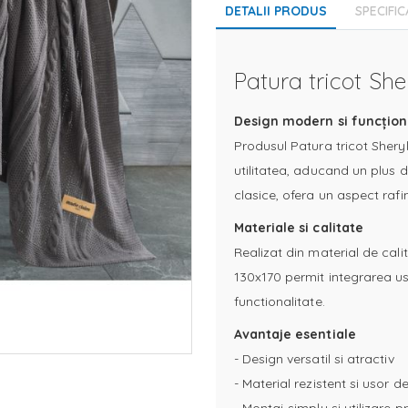
DETALII PRODUS
SPECIFIC
Patura tricot She
Design modern si funcțion
Produsul Patura tricot Shery
utilitatea, aducand un plus d
clasice, ofera un aspect rafi
Materiale si calitate
Realizat din material de calit
130x170 permit integrarea uso
functionalitate.
Avantaje esentiale
- Design versatil si atractiv
- Material rezistent si usor de