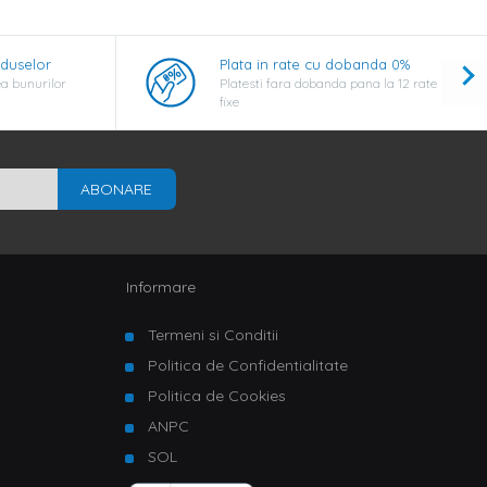
oduselor
Plata in rate cu dobanda 0%
a bunurilor
Platesti fara dobanda pana la 12 rate
fixe
ABONARE
Informare
Termeni si Conditii
Politica de Confidentialitate
Politica de Cookies
ANPC
SOL