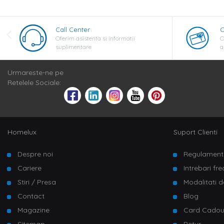
Call Center
C
Oferim asistenta si informatii
O
suplimentare
a
Urmareste-ne pe
Retelele Sociale:
Homelux
Suport Clienti
Despre noi
Regulament
Cariere
Intrebari fr
Stiri / Presa
Modalitati d
Contact
Blog
Magazine
Card Cado