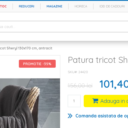
STOC
REDUCERI
MAGAZINE
HORECA
IDEI DE CADOURI
icot Sheryl 130x170 cm, antracit
Patura tricot Sh
PROMOTIE -35%
SKU#
24420
101,40
156,00 lei
Adauga in 
Comanda asistata de o