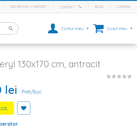
IDEI PENTRU CONFORT
BLOG
CARIERE
CONTACT
Contul meu
Cosul meu
eryl 130x170 cm, antracit
 lei
Pret/buc
cos
perator