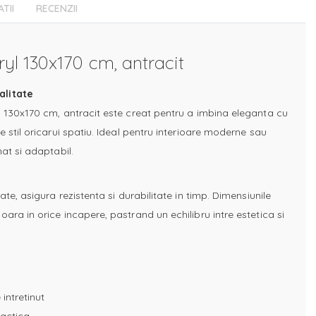
ATII
RECENZII
ryl 130x170 cm, antracit
alitate
l 130x170 cm, antracit este creat pentru a imbina eleganta cu
e stil oricarui spatiu. Ideal pentru interioare moderne sau
nat si adaptabil.
ate, asigura rezistenta si durabilitate in timp. Dimensiunile
ara in orice incapere, pastrand un echilibru intre estetica si
 intretinut