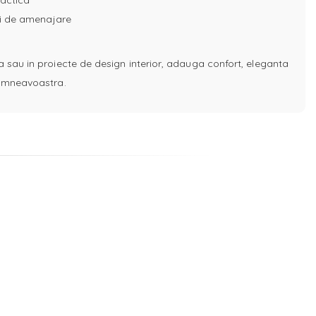
ractica
uri de amenajare
a sau in proiecte de design interior, adauga confort, eleganta
 dumneavoastra.