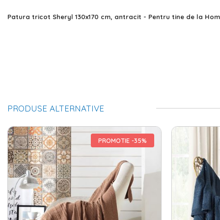
Skip
Patura tricot Sheryl 130x170 cm, antracit - Pentru tine de la Hom
to
the
beginning
of
the
images
gallery
PRODUSE ALTERNATIVE
PROMOTIE -35%