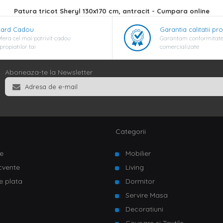
Patura tricot Sheryl 130x170 cm, antracit - Cumpara online
ard Cadou
Garantia calitatii pr
fera cel mai potrivit cadou
Garantam conformitate
propiatilor tai
comercializate
Aboneaza-te la Newsletter
Categorii
e
Mobilier
ecvente
Living
e plata
Dormitor
Servire Masa
u
Decoratiuni