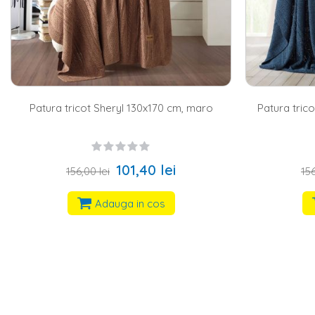
Patura tricot Sheryl 130x170 cm, maro
Patura trico
101,40 lei
156,00 lei
156
Adauga in cos