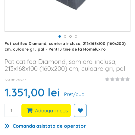
Skip
Pat catifea Diamond, somiera inclusa, 213x168x100 (160x200)
to
cm, culoare gri, pal - Pentru tine de la Homelux.ro
the
beginning
Pat catifea Diamond, somiera inclusa,
of
213x168x100 (160x200) cm, culoare gri, pal
the
images
SKU#
26327
gallery
1.351,00 lei
Pret/buc
Adauga in cos
Comanda asistata de operator