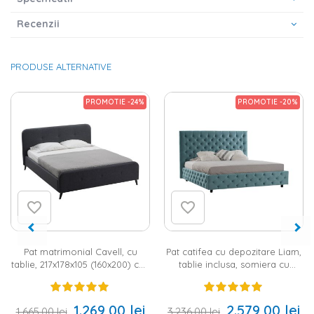
Recenzii
PRODUSE ALTERNATIVE
PROMOTIE -24%
PROMOTIE -20%
Pat matrimonial Cavell, cu
Pat catifea cu depozitare Liam,
tablie, 217x178x105 (160x200) cm,
tablie inclusa, somiera cu
culoare antracit, pal
sistem hidraulic de ridicare,
220x190x128 (160x200) cm,
culoare verde, pal
1.269,00 lei
2.579,00 lei
1.665,00 lei
3.236,00 lei