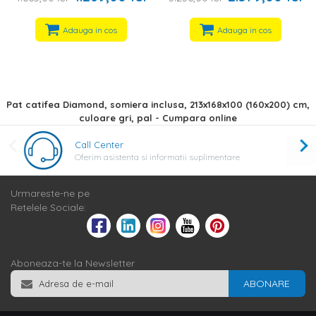
Adauga in cos
Adauga in cos
Pat catifea Diamond, somiera inclusa, 213x168x100 (160x200) cm,
culoare gri, pal - Cumpara online
Call Center
Oferim asistenta si informatii suplimentare
Urmareste-ne pe
Retelele Sociale:
Aboneaza-te la Newsletter
ABONARE