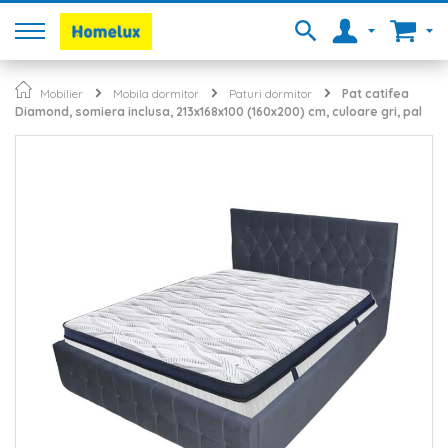
Mobilier
Mobila dormitor
Paturi dormitor
Pat catifea
Diamond, somiera inclusa, 213x168x100 (160x200) cm, culoare gri, pal
Skip
to
the
end
of
the
images
gallery