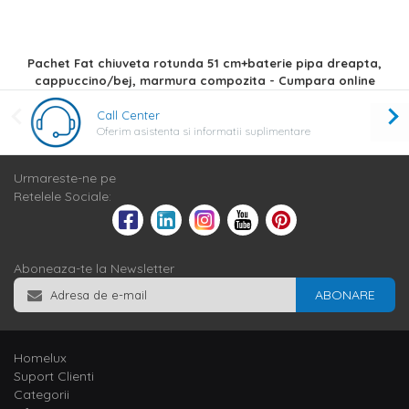
Pachet Fat chiuveta rotunda 51 cm+baterie pipa dreapta,
cappuccino/bej, marmura compozita - Cumpara online
Call Center
Oferim asistenta si informatii suplimentare
Urmareste-ne pe
Retelele Sociale:
Aboneaza-te la Newsletter
ABONARE
Homelux
Suport Clienti
Categorii