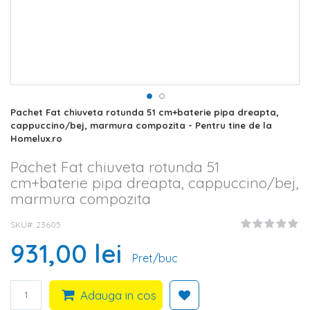
Skip
Pachet Fat chiuveta rotunda 51 cm+baterie pipa dreapta,
to
cappuccino/bej, marmura compozita - Pentru tine de la
the
Homelux.ro
beginning
of
Pachet Fat chiuveta rotunda 51
the
cm+baterie pipa dreapta, cappuccino/bej,
images
marmura compozita
gallery
SKU#
23605
931,00 lei
Pret/buc
Adauga in cos