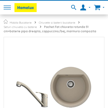
Mobila Bucatarie
Chiuvete si baterii bucatarie
Seturi chiuveta cu baterie
Pachet Fat chiuveta rotunda 51
cm+baterie pipa dreapta, cappuccino/bej, marmura compozita
Skip
to
the
end
of
the
images
gallery