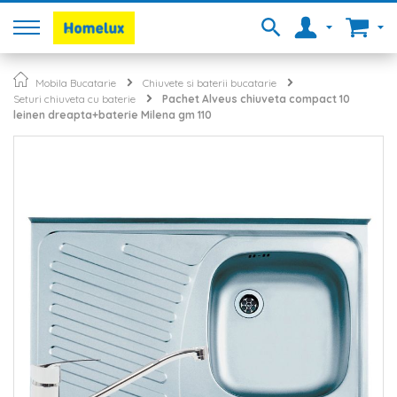
Mobila Bucatarie
Chiuvete si baterii bucatarie
Seturi chiuveta cu baterie
Pachet Alveus chiuveta compact 10
leinen dreapta+baterie Milena gm 110
Skip
to
the
end
of
the
images
gallery