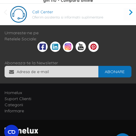
gm 110 - Cumpara online
Call Center
Oferim asistenta si informatii suplimentare
Urmareste-ne pe
Retelele Sociale:
Aboneaza-te la Newsletter
ABONARE
Homelux
Suport Clienti
Categorii
Informare