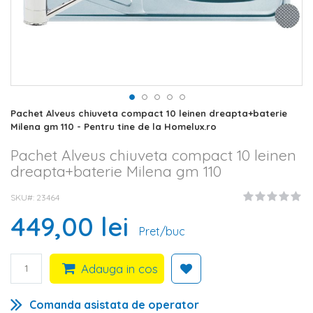
Skip
Pachet Alveus chiuveta compact 10 leinen dreapta+baterie
to
Milena gm 110 - Pentru tine de la Homelux.ro
the
beginning
Pachet Alveus chiuveta compact 10 leinen
of
dreapta+baterie Milena gm 110
the
images
SKU#
23464
gallery
449,00 lei
Pret/buc
Adauga in cos
Comanda asistata de operator