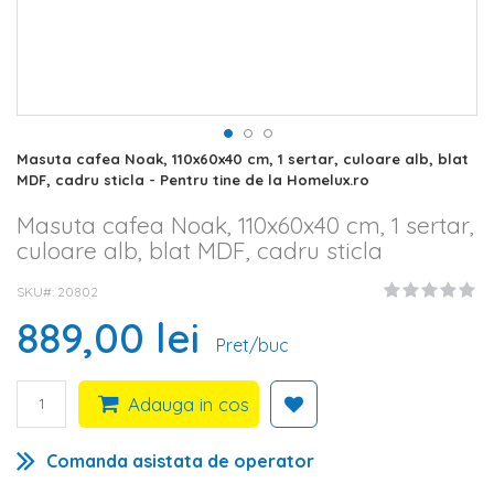
Skip
Masuta cafea Noak, 110x60x40 cm, 1 sertar, culoare alb, blat
to
MDF, cadru sticla - Pentru tine de la Homelux.ro
the
beginning
Masuta cafea Noak, 110x60x40 cm, 1 sertar,
of
culoare alb, blat MDF, cadru sticla
the
images
SKU#
20802
gallery
889,00 lei
Pret/buc
Adauga in cos
Comanda asistata de operator