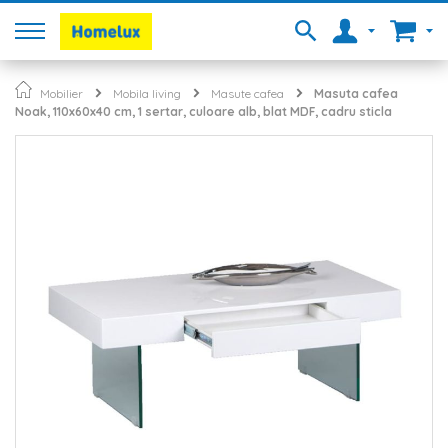
Mobilier
Mobila living
Masute cafea
Masuta cafea
Noak, 110x60x40 cm, 1 sertar, culoare alb, blat MDF, cadru sticla
Skip
to
the
end
of
the
images
gallery