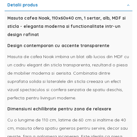
Detalii produs
Masuta cafea Noak, 110x60x40 cm, 1 sertar, alb, MDF si
sticla - eleganta moderna si functionalitate intr-un
design rafinat
Design contemporan cu accente transparente
Masuta de cafea Noak imbina un blat alb lucios din MDF cu
un cadru elegant din sticla transparenta, rezultand o piesa
de mobilier moderna si aerisita. Combinatia dintre
suprafata solida si lateralele din sticla creeaza un efect
vizual spectaculos si confera senzatia de spatiu deschis,
perfecta pentru livinguri moderne.
Dimensiuni echilibrate pentru zona de relaxare
Cu o lungime de 110 cm, latime de 60 cm si inaltime de 40
cm, masuta ofera spatiu generos pentru servire, decor sau
reviste, fara a aglomera incaperea. Este ideala ca piesa