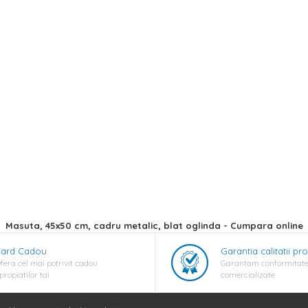
Masuta, 45x50 cm, cadru metalic, blat oglinda - Cumpara online
ard Cadou
Garantia calitatii pr
fera cel mai potrivit cadou
Garantam conformitate
propiatilor tai
comercializate