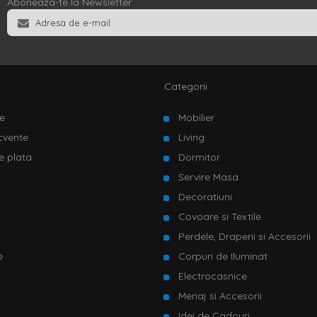
Aboneaza-te la Newsletter
Categorii
e
Mobilier
ecvente
Living
e plata
Dormitor
Servire Masa
u
Decoratiuni
Covoare si Textile
Perdele, Draperii si Accesorii
e
Corpuri de Iluminat
Electrocasnice
Menaj si Accesorii
Idei de Cadouri