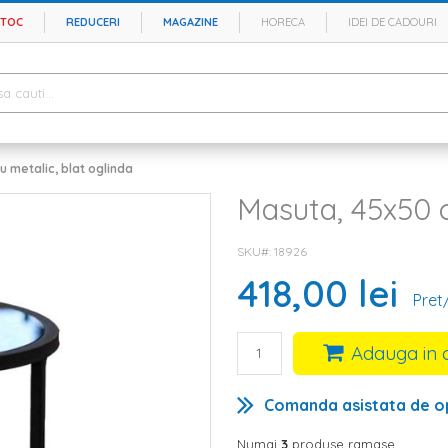
STOC
REDUCERI
MAGAZINE
HORECA
IDEI DE CADOURI
 metalic, blat oglinda
Masuta, 45x50 c
SKU#
18926
418,00 lei
Pret
Adauga in 
Comanda asistata de o
Numai
3
produse ramase