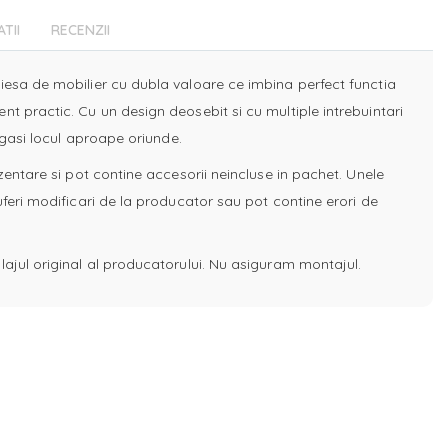
ATII
RECENZII
iesa de mobilier cu dubla valoare ce imbina perfect functia
nt practic. Cu un design deosebit si cu multiple intrebuintari
e gasi locul aproape oriunde.
ezentare si pot contine accesorii neincluse in pachet. Unele
uferi modificari de la producator sau pot contine erori de
lajul original al producatorului. Nu asiguram montajul.