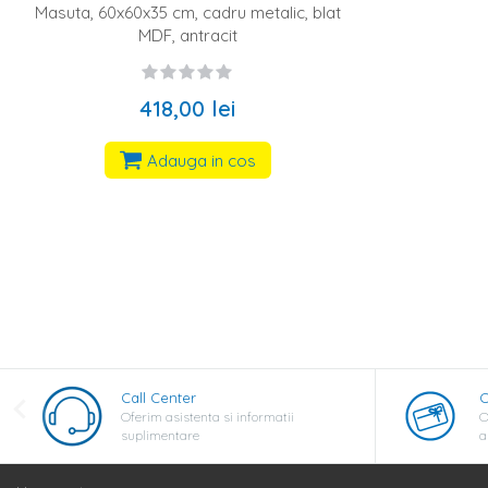
Masuta, 60x60x35 cm, cadru metalic, blat
MDF, antracit
418,00 lei
Adauga in cos
Call Center
C
Oferim asistenta si informatii
O
suplimentare
a