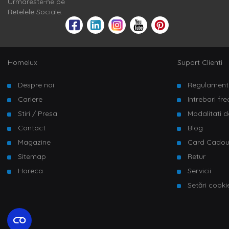
Urmareste-ne pe
Retelele Sociale:
Homelux
Suport Clienti
Despre noi
Regulament
Cariere
Intrebari fr
Stiri / Presa
Modalitati d
Contact
Blog
Magazine
Card Cado
Sitemap
Retur
Horeca
Servicii
Setări cooki