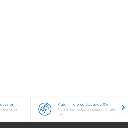
oduselor
Plata in rate cu dobanda 0%
a bunurilor
Platesti fara dobanda pana la 12 rate
fixe