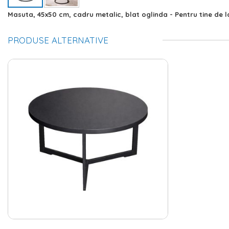
Skip
Masuta, 45x50 cm, cadru metalic, blat oglinda - Pentru tine de 
to
the
PRODUSE ALTERNATIVE
beginning
of
the
images
gallery