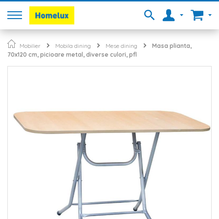
Mobilier
Mobila dining
Mese dining
Masa plianta,
70x120 cm, picioare metal, diverse culori, pfl
Skip
to
the
end
of
the
images
gallery