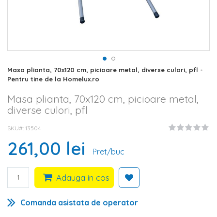
Skip
Masa plianta, 70x120 cm, picioare metal, diverse culori, pfl -
to
Pentru tine de la Homelux.ro
the
beginning
Masa plianta, 70x120 cm, picioare metal,
of
diverse culori, pfl
the
images
SKU#
13504
gallery
261,00 lei
Pret/buc
Adauga in cos
Comanda asistata de operator