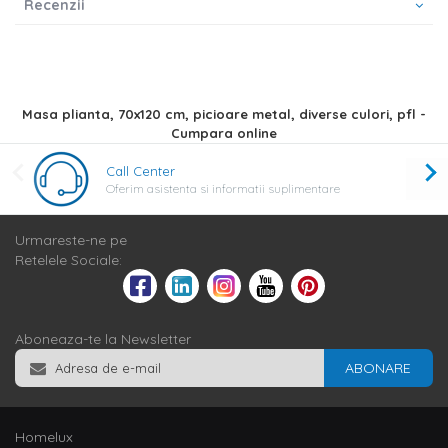
Recenzii
Masa plianta, 70x120 cm, picioare metal, diverse culori, pfl -
Cumpara online
Call Center
Oferim asistenta si informatii suplimentare
Urmareste-ne pe
Retelele Sociale:
Aboneaza-te la Newsletter
ABONARE
Homelux