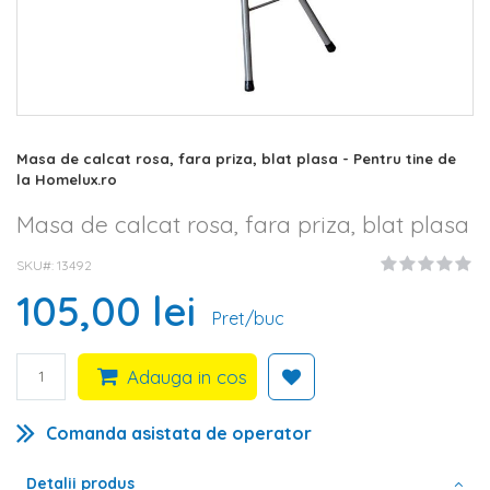
Skip
Masa de calcat rosa, fara priza, blat plasa - Pentru tine de
to
la Homelux.ro
the
beginning
Masa de calcat rosa, fara priza, blat plasa
of
the
SKU#
13492
images
105,00 lei
gallery
Pret/buc
Adauga in cos
Comanda asistata de operator
Detalii produs