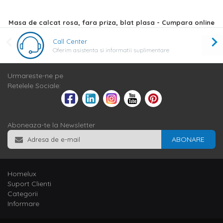
Masa de calcat rosa, fara priza, blat plasa - Cumpara online
Call Center
Oferim asistenta si informatii suplimentare
Urmareste-ne pe
Retelele Sociale:
Aboneaza-te la Newsletter
ABONARE
Homelux
Suport Clienti
Categorii
Informare