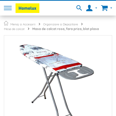
Menaj si Accesorii
Organizare si Depozitare
Mese de calcat
Masa de calcat rosa, fara priza, blat plasa
Skip
to
the
end
of
the
images
gallery