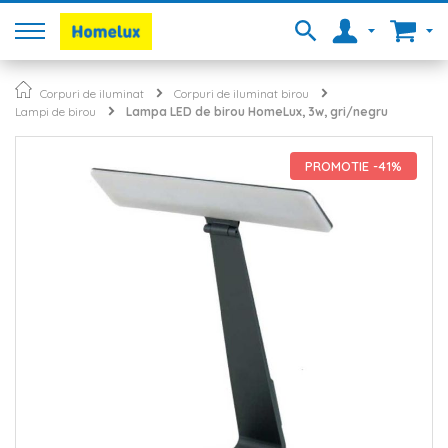
Corpuri de iluminat
Corpuri de iluminat birou
Lampi de birou
Lampa LED de birou HomeLux, 3w, gri/negru
Skip
to
PROMOTIE -41%
the
end
of
the
images
gallery