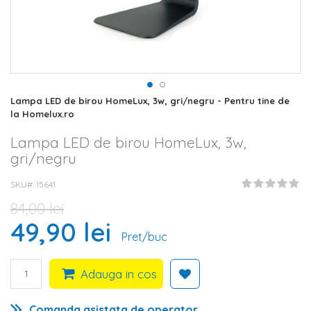
Skip
Lampa LED de birou HomeLux, 3w, gri/negru - Pentru tine de
to
la Homelux.ro
the
beginning
Lampa LED de birou HomeLux, 3w,
of
gri/negru
the
images
SKU#
15641
gallery
84,00 lei
49,90 lei
Pret/buc
Adauga in cos
Comanda asistata de operator