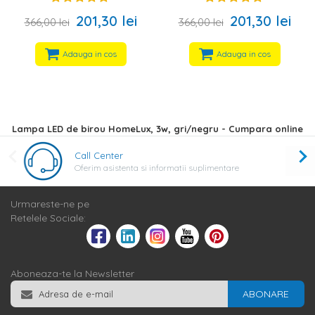
201,30 lei
201,30 lei
366,00 lei
366,00 lei
Adauga in cos
Adauga in cos
Lampa LED de birou HomeLux, 3w, gri/negru - Cumpara online
Call Center
Oferim asistenta si informatii suplimentare
Urmareste-ne pe
Retelele Sociale:
Aboneaza-te la Newsletter
ABONARE