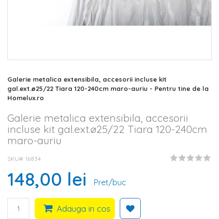
Skip
Galerie metalica extensibila, accesorii incluse kit
to
gal.ext.ø25/22 Tiara 120-240cm maro-auriu - Pentru tine de la
the
Homelux.ro
beginning
of
Galerie metalica extensibila, accesorii
the
incluse kit gal.ext.ø25/22 Tiara 120-240cm
images
maro-auriu
gallery
SKU#
16834
148,00 lei
Pret/buc
Adauga in cos