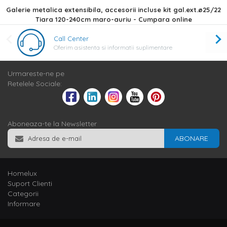
Galerie metalica extensibila, accesorii incluse kit gal.ext.ø25/22
Tiara 120-240cm maro-auriu - Cumpara online
Call Center
Oferim asistenta si informatii suplimentare
Urmareste-ne pe
Retelele Sociale:
Aboneaza-te la Newsletter
ABONARE
Homelux
Suport Clienti
Categorii
Informare