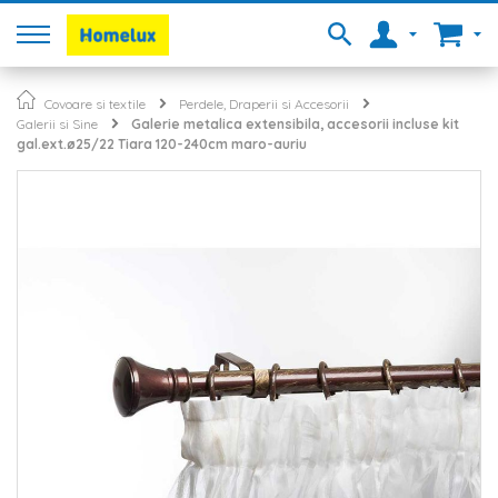
Covoare si textile
Perdele, Draperii si Accesorii
Galerii si Sine
Galerie metalica extensibila, accesorii incluse kit
gal.ext.ø25/22 Tiara 120-240cm maro-auriu
Skip
to
the
end
of
the
images
gallery