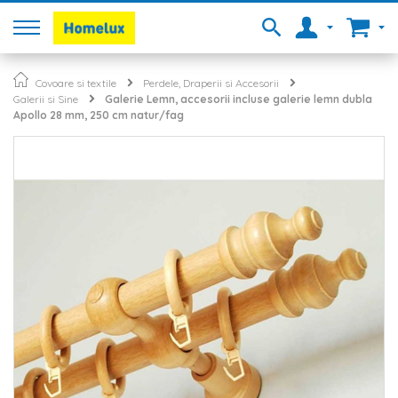
Covoare si textile
Perdele, Draperii si Accesorii
Galerii si Sine
Galerie Lemn, accesorii incluse galerie lemn dubla
Apollo 28 mm, 250 cm natur/fag
Skip
to
the
end
of
the
images
gallery