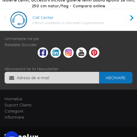
Galerie Lemn, accesorii incluse galerie lemn dubla Apollo 28 mm,
250 cm natur/fag - Cumpara online
Call Center
Oferim asistenta si informatii suplimentare
Urmareste-ne pe
Retelele Sociale:
Aboneaza-te la Newsletter
ABONARE
Homelux
Suport Clienti
Categorii
Informare