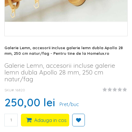
Skip
Galerie Lemn, accesorii incluse galerie lemn dubla Apollo 28
to
mm, 250 cm natur/fag - Pentru tine de la Homelux.ro
the
beginning
Galerie Lemn, accesorii incluse galerie
of
lemn dubla Apollo 28 mm, 250 cm
the
natur/fag
images
gallery
SKU#
16820
250,00 lei
Pret/buc
Adauga in cos