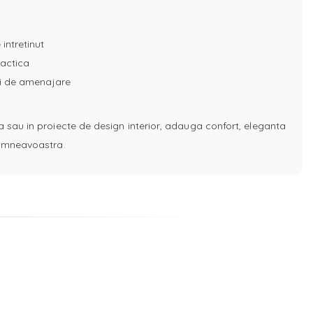
 intretinut
ractica
uri de amenajare
a sau in proiecte de design interior, adauga confort, eleganta
 dumneavoastra.