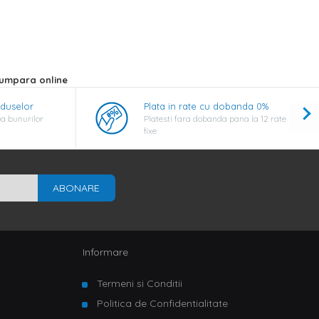
 Cumpara online
oduselor
Plata in rate cu dobanda 0%
a bunurilor
Platesti fara dobanda pana la 12 rate
fixe
ABONARE
Informare
Termeni si Conditii
Politica de Confidentialitate