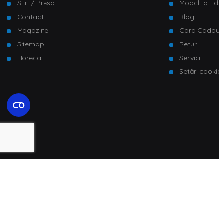
Stiri / Presa
Modalitati d
Contact
Blog
Magazine
Card Cado
Sitemap
Retur
Horeca
Servicii
Setări cooki