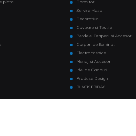
e plata
Dormitor
Servire Masa
u
Decoratiuni
Covoare si Textile
Perdele, Draperii si Accesorii
e
Corpuri de Iluminat
Electrocasnice
Menaj si Accesorii
Idei de Cadouri
Produse Design
BLACK FRIDAY