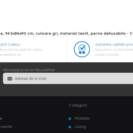
se, 94.5x86x90 cm, culoare gri, material textil, perna dehusabila -
ard Cadou
Garantia calitatii pr
fera cel mai potrivit cadou
Garantam conformitate
propiatilor tai
comercializate
Aboneaza-te la Newsletter
Categorii
e
Mobilier
ecvente
Living