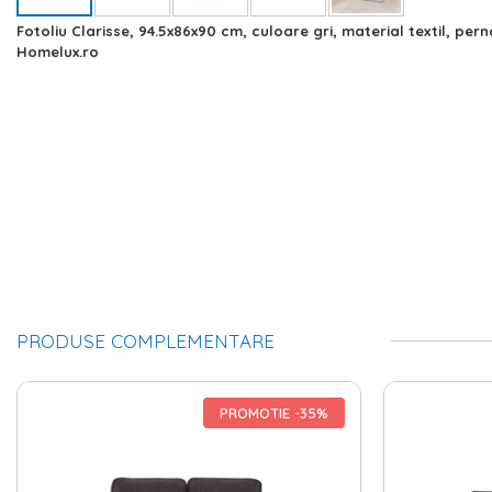
Skip
Fotoliu Clarisse, 94.5x86x90 cm, culoare gri, material textil, per
to
Homelux.ro
the
beginning
of
the
images
gallery
PRODUSE COMPLEMENTARE
PROMOTIE -35%