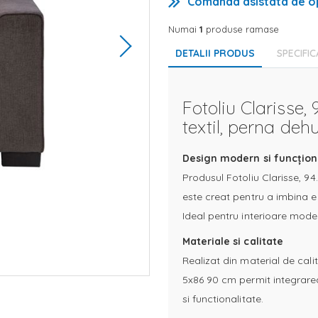
Comanda asistata de o
Numai
1
produse ramase
DETALII PRODUS
SPECIFIC
Fotoliu Clarisse,
textil, perna deh
Design modern si funcțion
Produsul Fotoliu Clarisse, 94
este creat pentru a imbina el
Ideal pentru interioare moder
Materiale si calitate
Realizat din material de calit
5x86 90 cm permit integrarea
si functionalitate.