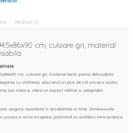
perator
ATII
RECENZII
1
 94.5x86x90 cm, culoare gri, material
usabila
alitate
.5x86x90 cm, culoare gri, material textil, perna dehusabila
eganta cu utilitatea, aducand un plus de stil oricarui spatiu.
ne sau clasice, ofera un aspect rafinat si adaptabil.
ate, asigura rezistenta si durabilitate in timp. Dimensiunile
 usoara in orice incapere, pastrand un echilibru intre estetica