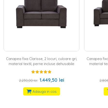
Canapea fixa Clarisse, 2 locuri, culoare gri,
Canapea fixa 
material textil, perne incluse dehusabile
material te
1.449,50 lei
2.230,00 lei
2.806
Adauga in cos