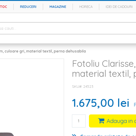
STOC
REDUCERI
MAGAZINE
HORECA
IDEI DE CADOURI
m, culoare gri, material textil, perna dehusabila
Fotoliu Clarisse
material textil,
SKU#
24523
1.675,00 lei
Adauga in 