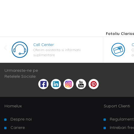
Fotoliu Claris
Call Center
C
Oferim asistenta si informatii
O
suplimentare
a
Urmareste-ne pe
Retelele Sociale:
Homelux
Suport Clienti
Despre noi
Regulament
Cariere
Intrebari fr