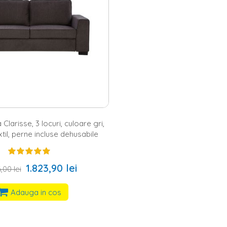
Clarisse, 3 locuri, culoare gri,
xtil, perne incluse dehusabile
1.823,90 lei
,00 lei
Adauga in cos